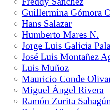
Freddy Sánchez
Guillermina Gómora 
Hans Salazar
Humberto Mares N.
Jorge Luis Galicia Pal
José Luis Montañez Ag
Luis Muñoz
Mauricio Conde Oliva
Miguel Ángel Rivera
Ramón Zurita Sahagú