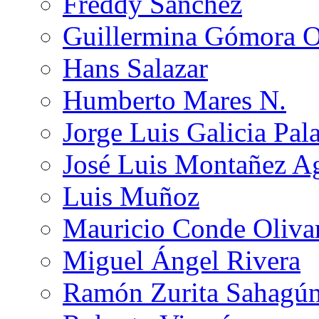
Freddy Sánchez
Guillermina Gómora 
Hans Salazar
Humberto Mares N.
Jorge Luis Galicia Pal
José Luis Montañez Ag
Luis Muñoz
Mauricio Conde Oliva
Miguel Ángel Rivera
Ramón Zurita Sahagú