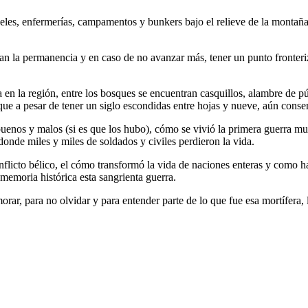
neles, enfermerías, campamentos y bunkers bajo el relieve de la montaña
n la permanencia y en caso de no avanzar más, tener un punto fronterizo
 en la región, entre los bosques se encuentran casquillos, alambre de p
 que a pesar de tener un siglo escondidas entre hojas y nueve, aún conse
uenos y malos (si es que los hubo), cómo se vivió la primera guerra mun
nde miles y miles de soldados y civiles perdieron la vida.
licto bélico, el cómo transformó la vida de naciones enteras y como has
memoria histórica esta sangrienta guerra.
ar, para no olvidar y para entender parte de lo que fue esa mortífera, 