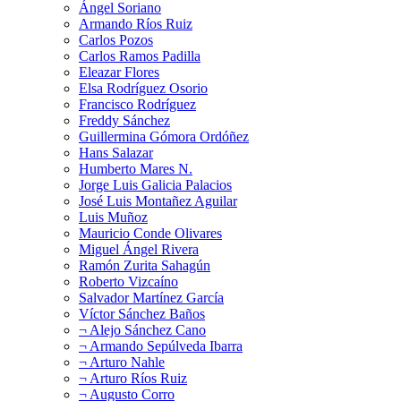
Ángel Soriano
Armando Ríos Ruiz
Carlos Pozos
Carlos Ramos Padilla
Eleazar Flores
Elsa Rodríguez Osorio
Francisco Rodríguez
Freddy Sánchez
Guillermina Gómora Ordóñez
Hans Salazar
Humberto Mares N.
Jorge Luis Galicia Palacios
José Luis Montañez Aguilar
Luis Muñoz
Mauricio Conde Olivares
Miguel Ángel Rivera
Ramón Zurita Sahagún
Roberto Vizcaíno
Salvador Martínez García
Víctor Sánchez Baños
¬ Alejo Sánchez Cano
¬ Armando Sepúlveda Ibarra
¬ Arturo Nahle
¬ Arturo Ríos Ruiz
¬ Augusto Corro