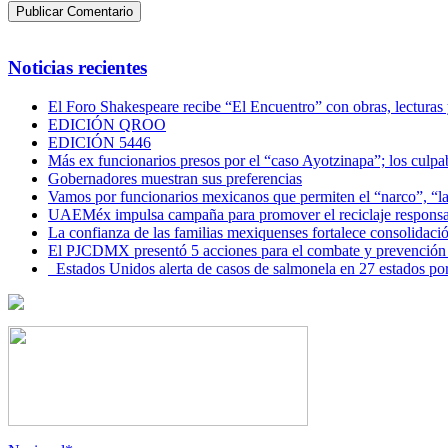
Noticias recientes
El Foro Shakespeare recibe “El Encuentro” con obras, lecturas
EDICIÓN QROO
EDICIÓN 5446
Más ex funcionarios presos por el “caso Ayotzinapa”; los culpab
Gobernadores muestran sus preferencias
Vamos por funcionarios mexicanos que permiten el “narco”, “
UAEMéx impulsa campaña para promover el reciclaje responsab
La confianza de las familias mexiquenses fortalece consolida
El PJCDMX presentó 5 acciones para el combate y prevención d
Estados Unidos alerta de casos de salmonela en 27 estados po