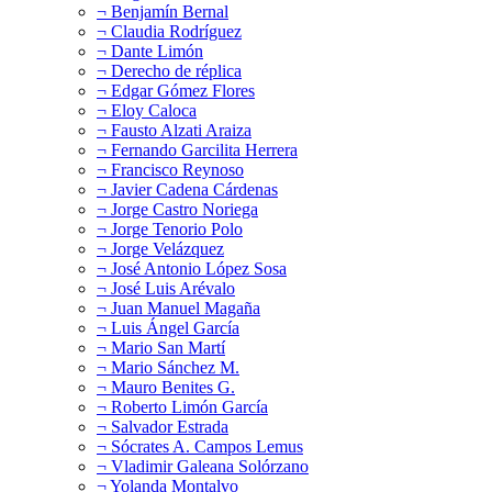
¬ Benjamín Bernal
¬ Claudia Rodríguez
¬ Dante Limón
¬ Derecho de réplica
¬ Edgar Gómez Flores
¬ Eloy Caloca
¬ Fausto Alzati Araiza
¬ Fernando Garcilita Herrera
¬ Francisco Reynoso
¬ Javier Cadena Cárdenas
¬ Jorge Castro Noriega
¬ Jorge Tenorio Polo
¬ Jorge Velázquez
¬ José Antonio López Sosa
¬ José Luis Arévalo
¬ Juan Manuel Magaña
¬ Luis Ángel García
¬ Mario San Martí
¬ Mario Sánchez M.
¬ Mauro Benites G.
¬ Roberto Limón García
¬ Salvador Estrada
¬ Sócrates A. Campos Lemus
¬ Vladimir Galeana Solórzano
¬ Yolanda Montalvo