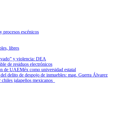
 y procesos escénicos
les, libres
lavado” y violencia: DEA
le de residuos electrónicos
ción de UAEMéx como universidad estatal
el delito de despojo de inmuebles: mag. Guerra Álvarez
r chiles jalapeños mexicanos