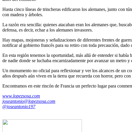
Hasta cinco líneas de trincheras edificaron los alemanes, junto con tú
con madera y árboles.
La razón era sencilla: quienes atacaban eran los alemanes que, buscaba
defensa, es decir, echar a los alemanes invasores.
Hay mapas, mojoneras y señalizaciones de diferentes frentes de guerra
notificar al gobierno francés para su retiro con toda precaución, dado
En esta región tenemos la oportunidad, más allá de entender si había b
de nadie donde se luchaba encarnizadamente por avanzar un metro y do
Un monumento no oficial para reflexionar y ver los alcances de un conf
años después aún viven en la tierra que recuerda con horror, pero con 
Encontramos en este rincón de Francia un perfecto lugar para conmemor
www.lopezsosa.com
joseantonio@lopezsosa.com
@joseantonio197