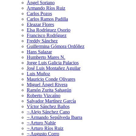
Ángel Soriano
Armando Ríos Ruiz
Carlos Pozos
Carlos Ramos Padilla
Eleazar Flores
Elsa Rodríguez Osorio
Francisco Rodríguez
Freddy Sánchez
Guillermina Gómora Ordóñez
Hans Salazar
Humberto Mares N.
Jorge Luis Galicia Palacios
José Luis Montañez Aguilar
Luis Muñoz
Mauricio Conde Olivares
Miguel Ángel Rivera
Ramón Zurita Sahagún
Roberto Vizcaíno
Salvador Martínez García
Víctor Sánchez Baños
¬ Alejo Sánchez Cano
¬ Armando Sepúlveda Ibarra
¬ Arturo Nahle
¬ Arturo Ríos Ruiz
¬ Augusto Corro