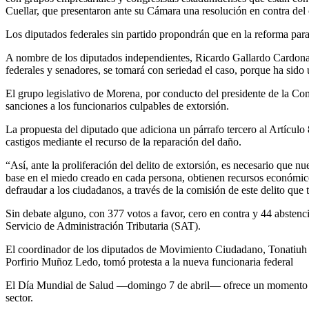
Cuellar, que presentaron ante su Cámara una resolución en contra del c
Los diputados federales sin partido propondrán que en la reforma para l
A nombre de los diputados independientes, Ricardo Gallardo Cardona, 
federales y senadores, se tomará con seriedad el caso, porque ha sido 
El grupo legislativo de Morena, por conducto del presidente de la C
sanciones a los funcionarios culpables de extorsión.
La propuesta del diputado que adiciona un párrafo tercero al Artículo 8
castigos mediante el recurso de la reparación del daño.
“Así, ante la proliferación del delito de extorsión, es necesario que
base en el miedo creado en cada persona, obtienen recursos económicos
defraudar a los ciudadanos, a través de la comisión de este delito que
Sin debate alguno, con 377 votos a favor, cero en contra y 44 absten
Servicio de Administración Tributaria (SAT).
El coordinador de los diputados de Movimiento Ciudadano, Tonatiuh Bra
Porfirio Muñoz Ledo, tomó protesta a la nueva funcionaria federal
El Día Mundial de Salud —domingo 7 de abril— ofrece un momento propi
sector.