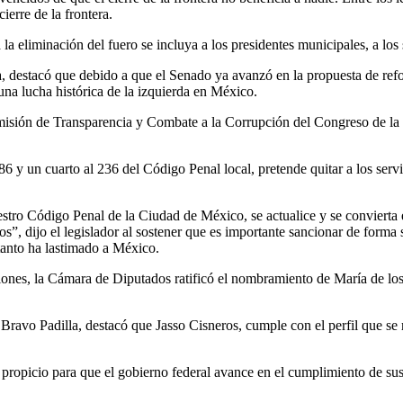
ierre de la frontera.
a eliminación del fuero se incluya a los presidentes municipales, a los 
destacó que debido a que el Senado ya avanzó en la propuesta de reform
una lucha histórica de la izquierda en México.
omisión de Transparencia y Combate a la Corrupción del Congreso de la
6 y un cuarto al 236 del Código Penal local, pretende quitar a los servid
 nuestro Código Penal de la Ciudad de México, se actualice y se conviert
”, dijo el legislador al sostener que es importante sancionar de forma s
 tanto ha lastimado a México.
ciones, la Cámara de Diputados ratificó el nombramiento de María de lo
vo Padilla, destacó que Jasso Cisneros, cumple con el perfil que se re
cio para que el gobierno federal avance en el cumplimiento de sus pro