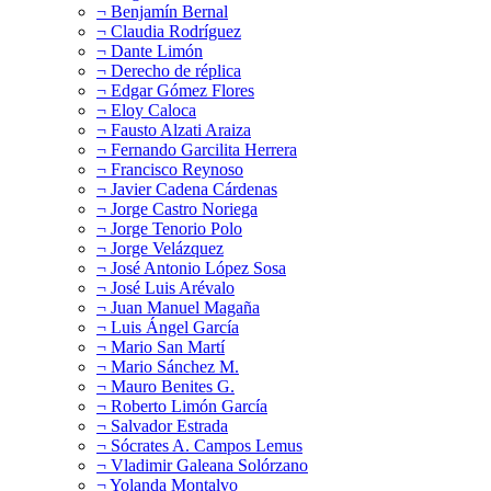
¬ Benjamín Bernal
¬ Claudia Rodríguez
¬ Dante Limón
¬ Derecho de réplica
¬ Edgar Gómez Flores
¬ Eloy Caloca
¬ Fausto Alzati Araiza
¬ Fernando Garcilita Herrera
¬ Francisco Reynoso
¬ Javier Cadena Cárdenas
¬ Jorge Castro Noriega
¬ Jorge Tenorio Polo
¬ Jorge Velázquez
¬ José Antonio López Sosa
¬ José Luis Arévalo
¬ Juan Manuel Magaña
¬ Luis Ángel García
¬ Mario San Martí
¬ Mario Sánchez M.
¬ Mauro Benites G.
¬ Roberto Limón García
¬ Salvador Estrada
¬ Sócrates A. Campos Lemus
¬ Vladimir Galeana Solórzano
¬ Yolanda Montalvo