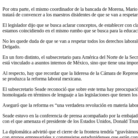
Por otra parte, el mismo coordinador de la bancada de Morena, Mari
tratará de convencer a los maestros disidentes de que se van a respetar
El legislador dijo que se busca aclarar conceptos, de establecer con cl
estamos coincidiendo en el mismo rumbo que se busca para la educac
No les quede duda de que se van a respetar todos los derechos laboral
Delgado.
En un foro distinto, el subsecretario para América del Norte de la Sec
está vinculado a asuntos internos de México, sino que tiene una impo
Al respecto, hay que recordar que la lideresa de la Cámara de Repres
se produzca la reforma laboral mexicana.
El subsecretario Seade reconoció que sobre este tema hay preocupaci
homologada en términos de lenguaje a las legislaciones que tienen los 
Aseguró que la reforma es “una verdadera revolución en materia labor
Seade estuvo en la conferencia de prensa acompañado por la embajador
con el que amenaza el presidente de los Estados Unidos, Donald Tru
La diplomática advirtió que el cierre de la frontera tendría “gravísi
con grupos empresariales y congresistas estadunidenses que están conv