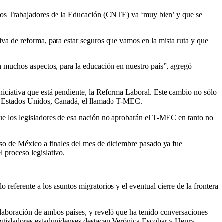
 los Trabajadores de la Educación (CNTE) va ‘muy bien’ y que se
ativa de reforma, para estar seguros que vamos en la mista ruta y que
en muchos aspectos, para la educación en nuestro país”, agregó
niciativa que está pendiente, la Reforma Laboral. Este cambio no sólo
co, Estados Unidos, Canadá, el llamado T-MEC.
ue los legisladores de esa nación no aprobarán el T-MEC en tanto no
so de México a finales del mes de diciembre pasado ya fue
l proceso legislativo.
ferente a los asuntos migratorios y el eventual cierre de la frontera
 colaboración de ambos países, y reveló que ha tenido conversaciones
 legisladores estadunidenses destacan Verónica Escobar y Henry