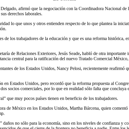
o Delgado, afirmó que la negociación con la Coordinadora Nacional de
 sus derechos laborales.
aridad lo que unos y otros entienden respecto de lo que plantea la inici
ión.
es de los trabajadores de la educación y que es una reforma histórica, 
retaría de Relaciones Exteriores, Jesús Seade
,
habló de otra importante i
rtancia central para la ratificación del nuevo Tratado Comercial Méxi
entantes de los Estados Unidos, Nancy Pelosi, recientemente reafirmó q
ón en Estados Unidos, pero recordó que la reforma propuesta al Congre
dos socios comerciales, por lo que en realidad sólo falta que concluya e
al” que muy pocos países tienen en beneficio de los trabajadores.
a de México en los Estados Unidos, Martha Bárcena, quien comentó lo re
mp.
mos” daños no sólo para la economía, sino en los niveles de confianza y
encidos de que el cierre de la frontera no beneficia a nadie. Entre los