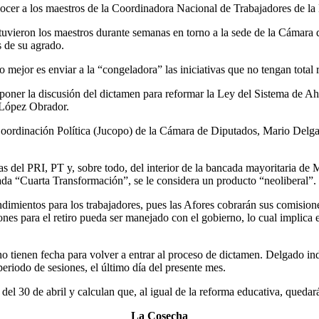
econocer a los maestros de la Coordinadora Nacional de Trabajadores d
uvieron los maestros durante semanas en torno a la sede de la Cámara d
s de su agrado.
lo mejor es enviar a la “congeladora” las iniciativas que no tengan total
poner la discusión del dictamen para reformar la Ley del Sistema de A
 López Obrador.
oordinación Política (Jucopo) de la Cámara de Diputados, Mario Delgado
s del PRI, PT y, sobre todo, del interior de la bancada mayoritaria de M
ada “Cuarta Transformación”, se le considera un producto “neoliberal”.
endimientos para los trabajadores, pues las Afores cobrarán sus comisi
ones para el retiro pueda ser manejado con el gobierno, lo cual implica e
o tienen fecha para volver a entrar al proceso de dictamen. Delgado i
periodo de sesiones, el último día del presente mes.
el 30 de abril y calculan que, al igual de la reforma educativa, quedará
La Cosecha