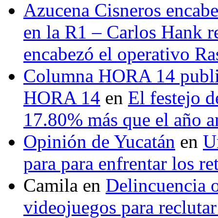
Azucena Cisneros encabez
en la R1 – Carlos Hank r
encabezó el operativo Ras
Columna HORA 14 public
HORA 14
en
El festejo 
17.80% más que el año 
Opinión de Yucatán
en
U
para para enfrentar los re
Camila
en
Delincuencia o
videojuegos para recluta