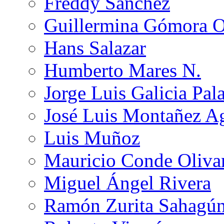
Freddy Sánchez
Guillermina Gómora 
Hans Salazar
Humberto Mares N.
Jorge Luis Galicia Pal
José Luis Montañez Ag
Luis Muñoz
Mauricio Conde Oliva
Miguel Ángel Rivera
Ramón Zurita Sahagú