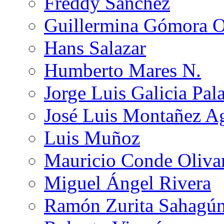
Freddy Sánchez
Guillermina Gómora 
Hans Salazar
Humberto Mares N.
Jorge Luis Galicia Pal
José Luis Montañez Ag
Luis Muñoz
Mauricio Conde Oliva
Miguel Ángel Rivera
Ramón Zurita Sahagú