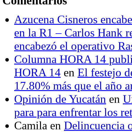
Comentarios
Azucena Cisneros encabez
en la R1 – Carlos Hank r
encabezó el operativo Ras
Columna HORA 14 public
HORA 14
en
El festejo 
17.80% más que el año 
Opinión de Yucatán
en
U
para para enfrentar los re
Camila
en
Delincuencia o