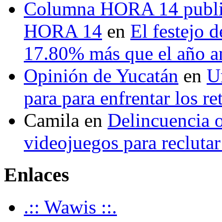
Columna HORA 14 public
HORA 14
en
El festejo 
17.80% más que el año 
Opinión de Yucatán
en
U
para para enfrentar los re
Camila
en
Delincuencia o
videojuegos para recluta
Enlaces
.:: Wawis ::.