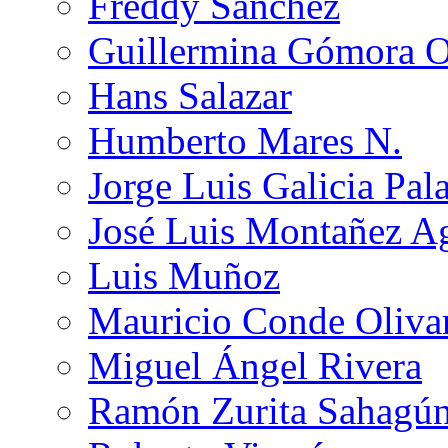
Freddy Sánchez
Guillermina Gómora 
Hans Salazar
Humberto Mares N.
Jorge Luis Galicia Pal
José Luis Montañez Ag
Luis Muñoz
Mauricio Conde Oliva
Miguel Ángel Rivera
Ramón Zurita Sahagú