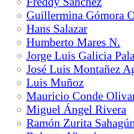
Freddy Sánchez
Guillermina Gómora 
Hans Salazar
Humberto Mares N.
Jorge Luis Galicia Pal
José Luis Montañez Ag
Luis Muñoz
Mauricio Conde Oliva
Miguel Ángel Rivera
Ramón Zurita Sahagú