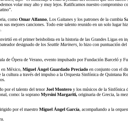
odemos volar muy alto y muy lejos. Ratificamos nuestro compromiso con
atino”.
toria, como
Omar Alfanno
, Los Gaitanes y los patrones de la cumbia
S
con sus mejores canciones. Todo este talento reunido en un solo lugar hi
.
onvirtió en el primer beisbolista en la historia de las Grandes Ligas en
 bateador designado de los
Seattle Mariners,
lo hizo con puntuación del 
ala de Ópera de Verano, evento impulsado por Fundación Barceló y F
al en México,
Miguel Ángel Guardado Preciado
en conjunto con el di
e la cultura a través del impulso a la Orquesta Sinfónica de Quintana Ro
os.
o por el talento del tenor
Joel Montero
y los músicos de la Sinfónica 
cional, como: la soprano
Myrsini Margariti,
originaria de Grecia, la me
irigido por el maestro
Miguel Ángel García
, acompañando a la orquest
ra.