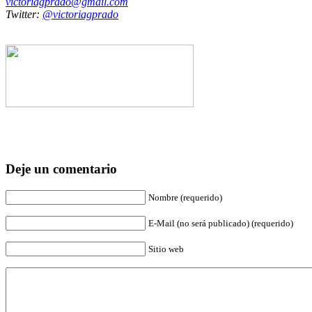
victoriagprado@gmail.com
Twitter:
@victoriagprado
Deje un comentario
Nombre (requerido)
E-Mail (no será publicado) (requerido)
Sitio web