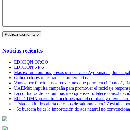
Noticias recientes
EDICIÓN QROO
EDICIÓN 5446
Más ex funcionarios presos por el “caso Ayotzinapa”; los culpab
Gobernadores muestran sus preferencias
Vamos por funcionarios mexicanos que permiten el “narco”, “
UAEMéx impulsa campaña para promover el reciclaje responsab
La confianza de las familias mexiquenses fortalece consolida
El PJCDMX presentó 5 acciones para el combate y prevención d
Estados Unidos alerta de casos de salmonela en 27 estados po
Se buscará bajar la importación de gas natural no convenciona