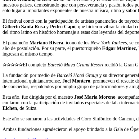
nuestros países, demostrando que con perseverancia y pasión todos p
solo lugar a importantes exponentes de nuestra música, ritmo y sabor l
El festival contó con la participación de artistas panameños de trayec
Gilberto Santa Rosa
y
Pedro Capó
, que hicieron vibrar la ciudad 
del ritmo latino en histórico homenaje a estas dos leyendas del deporte
El panameño
Mariano Rivera
, ícono de los
New York Yankees
, se c
año de postulación. Por su parte, el puertorriqueño
Edgar Martínez
,
ingresan al mismo tiempo.
✰✰✰✰✰El complejo
Barceló Maya Grand Resort
recibió la Gran G
La fundación por medio de
Barceló Hotel Group
y su director gener
internacional quintanarroense,
Joel Montero
, promueven el rescate d
de conciertos, respaldados por amplio grupo de patrocinadores y amig
Esta año, fue dirigida por el maestro
José María Moreno
, acompañad
contaron con la participación de invitados especiales de talla interna
Eichen,
de Suiza.
Este año se sumaron a las actividades el Coro Sinfónico de Cancún, d
Ambas fundaciones agradecieron el apoyo brindado a la Gala de Ópe