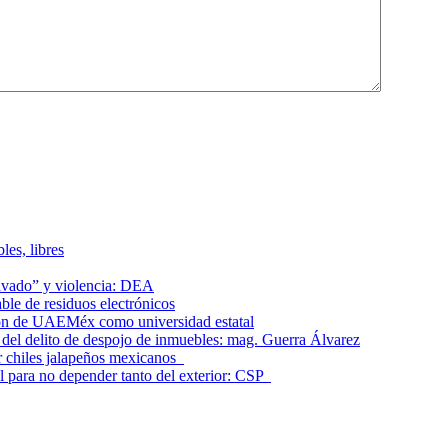
les, libres
lavado” y violencia: DEA
le de residuos electrónicos
ción de UAEMéx como universidad estatal
el delito de despojo de inmuebles: mag. Guerra Álvarez
r chiles jalapeños mexicanos
l para no depender tanto del exterior: CSP