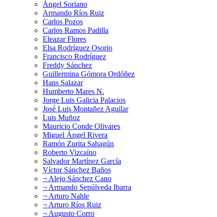
Ángel Soriano
Armando Ríos Ruiz
Carlos Pozos
Carlos Ramos Padilla
Eleazar Flores
Elsa Rodríguez Osorio
Francisco Rodríguez
Freddy Sánchez
Guillermina Gómora Ordóñez
Hans Salazar
Humberto Mares N.
Jorge Luis Galicia Palacios
José Luis Montañez Aguilar
Luis Muñoz
Mauricio Conde Olivares
Miguel Ángel Rivera
Ramón Zurita Sahagún
Roberto Vizcaíno
Salvador Martínez García
Víctor Sánchez Baños
¬ Alejo Sánchez Cano
¬ Armando Sepúlveda Ibarra
¬ Arturo Nahle
¬ Arturo Ríos Ruiz
¬ Augusto Corro