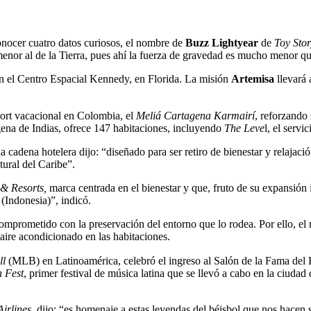
nocer cuatro datos curiosos, el nombre de
Buzz Lightyear
de
Toy Sto
menor al de la Tierra, pues ahí la fuerza de gravedad es mucho menor qu
en el Centro Espacial Kennedy, en Florida. La misión
Artemisa
llevará 
sort vacacional en Colombia, el
Meliá Cartagena Karmairí
, reforzando
agena de Indias, ofrece 147 habitaciones, incluyendo
The Leve
l, el servi
 cadena hotelera dijo: “diseñado para ser retiro de bienestar y relajaci
tural del Caribe”.
 & Resorts,
marca centrada en el bienestar y que, fruto de su expansión 
i
(Indonesia)”, indicó.
mprometido con la preservación del entorno que lo rodea. Por ello, el 
ire acondicionado en las habitaciones.
ll
(MLB) en Latinoamérica, celebró el ingreso al Salón de la Fama del
 Fest
, primer festival de música latina que se llevó a cabo en la ciud
irlines,
dijo: “es homenaje a estas leyendas del béisbol que nos hacen 