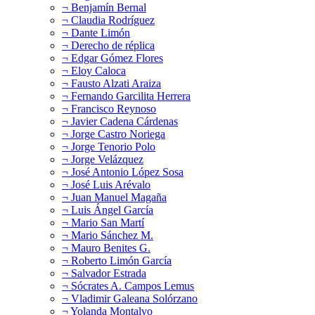
¬ Benjamín Bernal
¬ Claudia Rodríguez
¬ Dante Limón
¬ Derecho de réplica
¬ Edgar Gómez Flores
¬ Eloy Caloca
¬ Fausto Alzati Araiza
¬ Fernando Garcilita Herrera
¬ Francisco Reynoso
¬ Javier Cadena Cárdenas
¬ Jorge Castro Noriega
¬ Jorge Tenorio Polo
¬ Jorge Velázquez
¬ José Antonio López Sosa
¬ José Luis Arévalo
¬ Juan Manuel Magaña
¬ Luis Ángel García
¬ Mario San Martí
¬ Mario Sánchez M.
¬ Mauro Benites G.
¬ Roberto Limón García
¬ Salvador Estrada
¬ Sócrates A. Campos Lemus
¬ Vladimir Galeana Solórzano
¬ Yolanda Montalvo