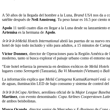
A 50 años de la llegada del hombre a la Luna,
Brand USA
nos da a co
satélite después de
Neil Amstrong
. Tu peso lunar es 16.5 por ciento 
Apolo
11 tardó cuatro días en llegar a la Luna desde su lanzamiento 
Artemisa
es la hermana de
Apolo
.
✰✰✰✰✰
Meliá Hotels International
abrió las puertas de su nuevo re
hotel de lujo todo incluido y sólo para adultos, a 15 minutos de Cart
Víctor Donmez
, director de Operaciones para la Región América de la
moderno, tanto si busca explorar el paisaje urbano como el entorno na
“Este hotel refuerza la presencia en destinos exóticos de
Meliá Hotels
lugares como
Serengetti
(Tanzania),
Ba Vi Mountain
(Vietnam) o
Bal
La información explica que
Meliá Cartagena
Karmai
Karmairí
está co
de aguas, iluminación LED de bajo consumo y sistema de control del a
✰✰✰✰✰
Copa Airlines
, aerolínea oficial de la
Major League Baseba
Martínez
, con evento denominado:
Copa Airlines Cooperstown Latin
de ambos beisbolistas.
Marco Ocando
,
director senior
de Mercadeo y
E-Business
de
Copa A