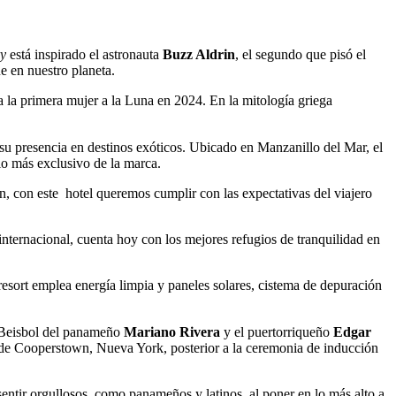
ry
está inspirado el astronauta
Buzz Aldrin
, el segundo que pisó el
e en nuestro planeta.
a la primera mujer a la Luna en 2024. En la mitología griega
 su presencia en destinos exóticos. Ubicado en Manzanillo del Mar, el
cio más exclusivo de la marca.
ón, con este hotel queremos cumplir con las expectativas del viajero
internacional, cuenta hoy con los mejores refugios de tranquilidad en
resort emplea energía limpia y paneles solares, cistema de depuración
 Beisbol del panameño
Mariano Rivera
y el puertorriqueño
Edgar
ad de Cooperstown, Nueva York, posterior a la ceremonia de inducción
sentir orgullosos, como panameños y latinos, al poner en lo más alto a