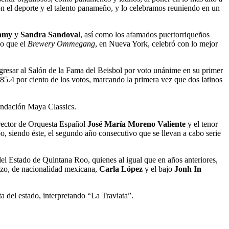
 el deporte y el talento panameño, y lo celebramos reuniendo en un
amy
y
Sandra Sandova
l, así como los afamados puertorriqueños
zo que el
Brewery Ommegang
, en Nueva York, celebró con lo mejor
 ingresar al Salón de la Fama del Beisbol por voto unánime en su primer
85.4 por ciento de los votos, marcando la primera vez que dos latinos
undación Maya Classics.
rector de Orquesta Español
José María Moreno Valiente
y el tenor
o, siendo éste, el segundo año consecutivo que se llevan a cabo serie
del Estado de Quintana Roo, quienes al igual que en años anteriores,
zzo, de nacionalidad mexicana,
Carla López
y el bajo
Jonh In
a del estado, interpretando “La Traviata”.