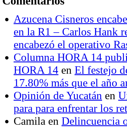
Comentarios
Azucena Cisneros encabez
en la R1 – Carlos Hank r
encabezó el operativo Ras
Columna HORA 14 public
HORA 14
en
El festejo 
17.80% más que el año 
Opinión de Yucatán
en
U
para para enfrentar los re
Camila
en
Delincuencia o