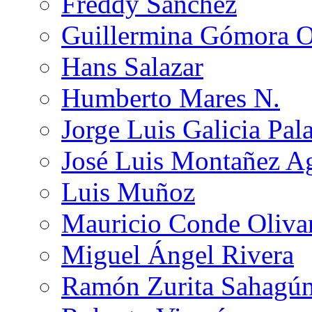
Freddy Sánchez
Guillermina Gómora 
Hans Salazar
Humberto Mares N.
Jorge Luis Galicia Pal
José Luis Montañez Ag
Luis Muñoz
Mauricio Conde Oliva
Miguel Ángel Rivera
Ramón Zurita Sahagú