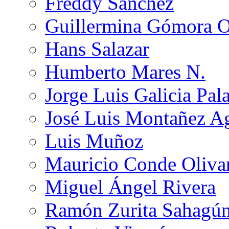
Freddy Sánchez
Guillermina Gómora 
Hans Salazar
Humberto Mares N.
Jorge Luis Galicia Pal
José Luis Montañez Ag
Luis Muñoz
Mauricio Conde Oliva
Miguel Ángel Rivera
Ramón Zurita Sahagú