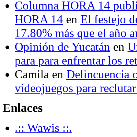
Columna HORA 14 public
HORA 14
en
El festejo 
17.80% más que el año 
Opinión de Yucatán
en
U
para para enfrentar los re
Camila
en
Delincuencia o
videojuegos para recluta
Enlaces
.:: Wawis ::.