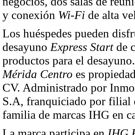
negocios, dos salas de reun
y conexión
Wi-Fi
de alta ve
Los huéspedes pueden disfru
desayuno
Express Start
de c
productos para el desayuno.
Mérida Centro
es propiedad
CV. Administrado por Inmob
S.A, franquiciado por filial
familia de marcas IHG en cas
La marca participa en
IHG 