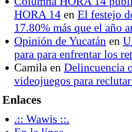
Columna HORA 14 public
HORA 14
en
El festejo 
17.80% más que el año 
Opinión de Yucatán
en
U
para para enfrentar los re
Camila
en
Delincuencia o
videojuegos para recluta
Enlaces
.:: Wawis ::.