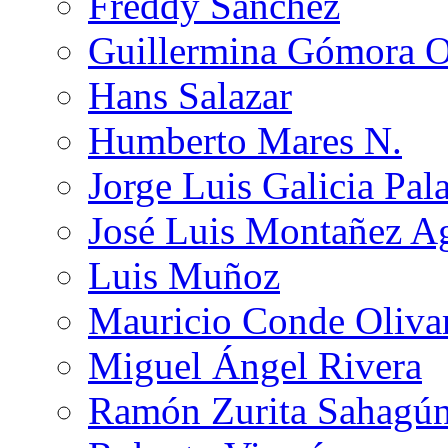
Freddy Sánchez
Guillermina Gómora 
Hans Salazar
Humberto Mares N.
Jorge Luis Galicia Pal
José Luis Montañez Ag
Luis Muñoz
Mauricio Conde Oliva
Miguel Ángel Rivera
Ramón Zurita Sahagú