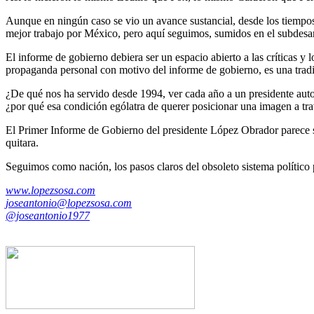
Aunque en ningún caso se vio un avance sustancial, desde los tiempos
mejor trabajo por México, pero aquí seguimos, sumidos en el subdesarr
El informe de gobierno debiera ser un espacio abierto a las críticas y
propaganda personal con motivo del informe de gobierno, es una tradici
¿De qué nos ha servido desde 1994, ver cada año a un presidente aut
¿por qué esa condición ególatra de querer posicionar una imagen a tr
El Primer Informe de Gobierno del presidente López Obrador parece s
quitara.
Seguimos como nación, los pasos claros del obsoleto sistema político 
www.lopezsosa.com
joseantonio@lopezsosa.com
@joseantonio1977