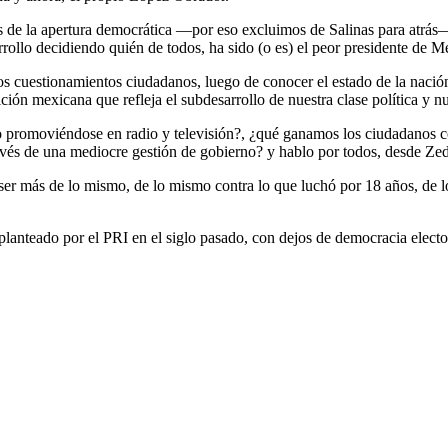
 de la apertura democrática —por eso excluimos de Salinas para atrás—,
ollo decidiendo quién de todos, ha sido (o es) el peor presidente de M
 los cuestionamientos ciudadanos, luego de conocer el estado de la naci
ón mexicana que refleja el subdesarrollo de nuestra clase política y nue
o promoviéndose en radio y televisión?, ¿qué ganamos los ciudadanos 
avés de una mediocre gestión de gobierno? y hablo por todos, desde Ze
er más de lo mismo, de lo mismo contra lo que luchó por 18 años, de 
planteado por el PRI en el siglo pasado, con dejos de democracia electo