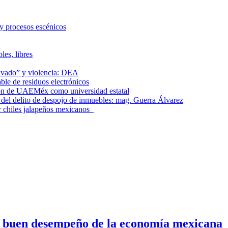
 y procesos escénicos
les, libres
lavado” y violencia: DEA
le de residuos electrónicos
ción de UAEMéx como universidad estatal
el delito de despojo de inmuebles: mag. Guerra Álvarez
r chiles jalapeños mexicanos
n buen desempeño de la economía mexicana