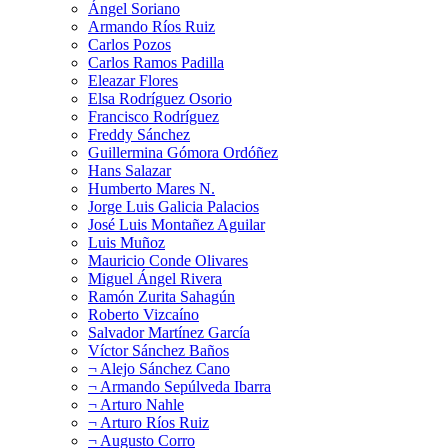
Ángel Soriano
Armando Ríos Ruiz
Carlos Pozos
Carlos Ramos Padilla
Eleazar Flores
Elsa Rodríguez Osorio
Francisco Rodríguez
Freddy Sánchez
Guillermina Gómora Ordóñez
Hans Salazar
Humberto Mares N.
Jorge Luis Galicia Palacios
José Luis Montañez Aguilar
Luis Muñoz
Mauricio Conde Olivares
Miguel Ángel Rivera
Ramón Zurita Sahagún
Roberto Vizcaíno
Salvador Martínez García
Víctor Sánchez Baños
¬ Alejo Sánchez Cano
¬ Armando Sepúlveda Ibarra
¬ Arturo Nahle
¬ Arturo Ríos Ruiz
¬ Augusto Corro