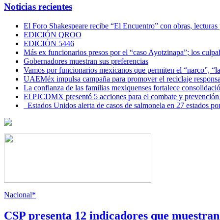
Noticias recientes
El Foro Shakespeare recibe “El Encuentro” con obras, lecturas
EDICIÓN QROO
EDICIÓN 5446
Más ex funcionarios presos por el “caso Ayotzinapa”; los culpab
Gobernadores muestran sus preferencias
Vamos por funcionarios mexicanos que permiten el “narco”, “
UAEMéx impulsa campaña para promover el reciclaje responsab
La confianza de las familias mexiquenses fortalece consolida
El PJCDMX presentó 5 acciones para el combate y prevención d
Estados Unidos alerta de casos de salmonela en 27 estados po
Nacional*
CSP presenta 12 indicadores que muestra