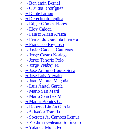
¬ Benjamín Bernal
¬ Claudia Rodríguez
¬ Dante Limón
¬ Derecho de réplica
¬ Edgar Gómez Flores
¬ Eloy Caloca
¬ Fausto Alzati Araiza
¬ Fernando Garcilita Herrera
¬ Francisco Reynoso
¬ Javier Cadena Cárdenas
¬ Jorge Castro Noriega
¬ Jorge Tenorio Polo
¬ Jorge Velázquez
¬ José Antonio López Sosa
¬ José Luis Arévalo
¬ Juan Manuel Magaña
¬ Luis Ángel García
¬ Mario San Martí
¬ Mario Sánchez M.
¬ Mauro Benites G.
¬ Roberto Limón García
¬ Salvador Estrada
¬ Sócrates A. Campos Lemus
¬ Vladimir Galeana Solórzano
¬ Yolanda Montalvo