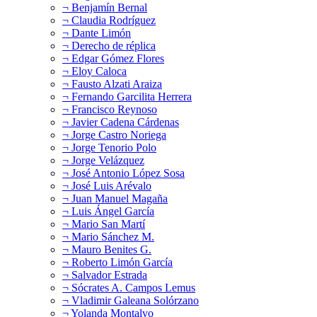
¬ Benjamín Bernal
¬ Claudia Rodríguez
¬ Dante Limón
¬ Derecho de réplica
¬ Edgar Gómez Flores
¬ Eloy Caloca
¬ Fausto Alzati Araiza
¬ Fernando Garcilita Herrera
¬ Francisco Reynoso
¬ Javier Cadena Cárdenas
¬ Jorge Castro Noriega
¬ Jorge Tenorio Polo
¬ Jorge Velázquez
¬ José Antonio López Sosa
¬ José Luis Arévalo
¬ Juan Manuel Magaña
¬ Luis Ángel García
¬ Mario San Martí
¬ Mario Sánchez M.
¬ Mauro Benites G.
¬ Roberto Limón García
¬ Salvador Estrada
¬ Sócrates A. Campos Lemus
¬ Vladimir Galeana Solórzano
¬ Yolanda Montalvo