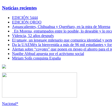
Noticias recientes
EDICIÓN 5444
EDICIÓN QROO
Aguascalientes, Chihuahua y Querétaro, en la mira de Morena
En Morena, entrampados entre lo posible, lo deseable y lo 
Videncia, 52 años después
El tatuaje, un lenguaje milenario que comunica identidad y per
Da la UAEMéx la bienvenida a más de 96 mil estudiantes y fo
Alertan sobre “coyotes” que ponen en riesgo el ahorro para el re
Nagibe Abbud apuesta por el activismo social
Miriam Solís conquista España
Nacional*