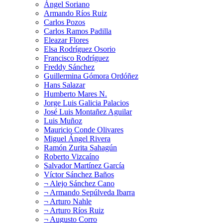
Ángel Soriano
Armando Ríos Ruiz
Carlos Pozos
Carlos Ramos Padilla
Eleazar Flores
Elsa Rodríguez Osorio
Francisco Rodríguez
Freddy Sánchez
Guillermina Gómora Ordóñez
Hans Salazar
Humberto Mares N.
Jorge Luis Galicia Palacios
José Luis Montañez Aguilar
Luis Muñoz
Mauricio Conde Olivares
Miguel Ángel Rivera
Ramón Zurita Sahagún
Roberto Vizcaíno
Salvador Martínez García
Víctor Sánchez Baños
¬ Alejo Sánchez Cano
¬ Armando Sepúlveda Ibarra
¬ Arturo Nahle
¬ Arturo Ríos Ruiz
¬ Augusto Corro