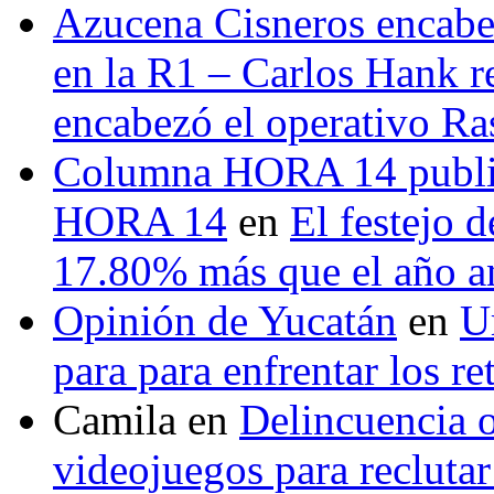
Azucena Cisneros encabez
en la R1 – Carlos Hank r
encabezó el operativo Ras
Columna HORA 14 public
HORA 14
en
El festejo 
17.80% más que el año 
Opinión de Yucatán
en
U
para para enfrentar los re
Camila
en
Delincuencia o
videojuegos para recluta