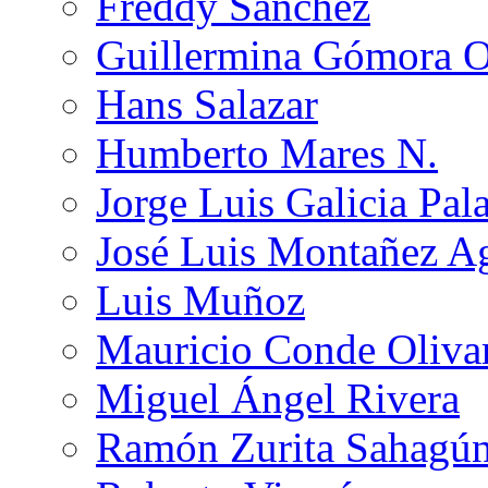
Freddy Sánchez
Guillermina Gómora 
Hans Salazar
Humberto Mares N.
Jorge Luis Galicia Pal
José Luis Montañez Ag
Luis Muñoz
Mauricio Conde Oliva
Miguel Ángel Rivera
Ramón Zurita Sahagú