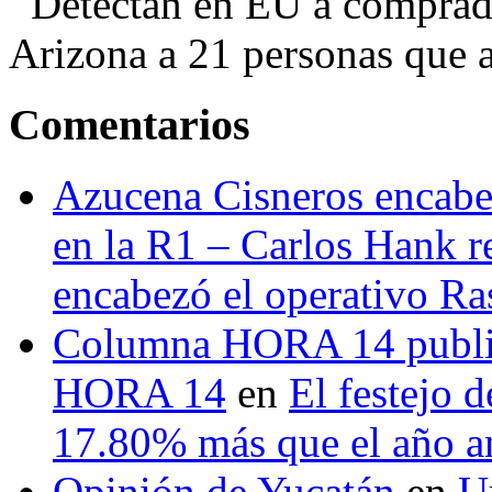
Detectan en EU a comprador
Arizona a 21 personas que a
Comentarios
Azucena Cisneros encabez
en la R1 – Carlos Hank r
encabezó el operativo Ras
Columna HORA 14 public
HORA 14
en
El festejo 
17.80% más que el año 
Opinión de Yucatán
en
U