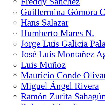
Freddy Sánchez
Guillermina Gómora 
Hans Salazar
Humberto Mares N.
Jorge Luis Galicia Pal
José Luis Montañez Ag
Luis Muñoz
Mauricio Conde Oliva
Miguel Ángel Rivera
Ramón Zurita Sahagú