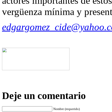
actores importantes de esto
vergüenza mínima y presenta
edgargomez_cide@yahoo.
Deje un comentario
Nombre (requerido)