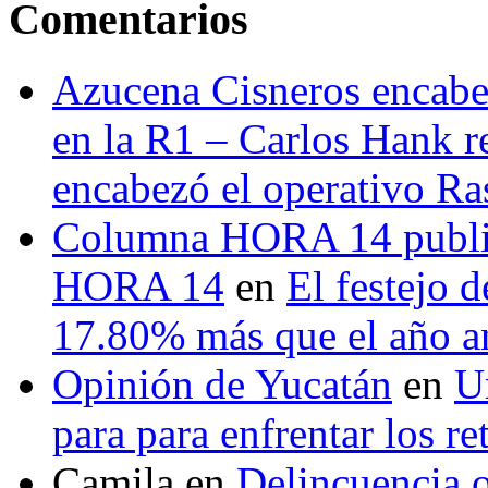
Comentarios
Azucena Cisneros encabez
en la R1 – Carlos Hank r
encabezó el operativo Ras
Columna HORA 14 public
HORA 14
en
El festejo 
17.80% más que el año 
Opinión de Yucatán
en
U
para para enfrentar los re
Camila
en
Delincuencia o