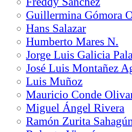
Freddy Sánchez
Guillermina Gómora 
Hans Salazar
Humberto Mares N.
Jorge Luis Galicia Pal
José Luis Montañez Ag
Luis Muñoz
Mauricio Conde Oliva
Miguel Ángel Rivera
Ramón Zurita Sahagú