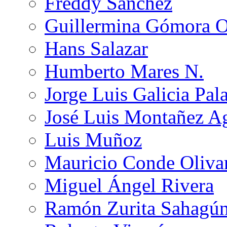
Freddy Sánchez
Guillermina Gómora 
Hans Salazar
Humberto Mares N.
Jorge Luis Galicia Pal
José Luis Montañez Ag
Luis Muñoz
Mauricio Conde Oliva
Miguel Ángel Rivera
Ramón Zurita Sahagú