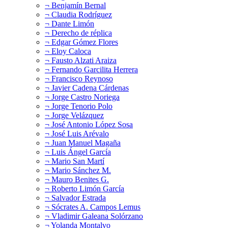
¬ Benjamín Bernal
¬ Claudia Rodríguez
¬ Dante Limón
¬ Derecho de réplica
¬ Edgar Gómez Flores
¬ Eloy Caloca
¬ Fausto Alzati Araiza
¬ Fernando Garcilita Herrera
¬ Francisco Reynoso
¬ Javier Cadena Cárdenas
¬ Jorge Castro Noriega
¬ Jorge Tenorio Polo
¬ Jorge Velázquez
¬ José Antonio López Sosa
¬ José Luis Arévalo
¬ Juan Manuel Magaña
¬ Luis Ángel García
¬ Mario San Martí
¬ Mario Sánchez M.
¬ Mauro Benites G.
¬ Roberto Limón García
¬ Salvador Estrada
¬ Sócrates A. Campos Lemus
¬ Vladimir Galeana Solórzano
¬ Yolanda Montalvo