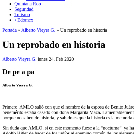
Quintana Roo
Seguridad
Turismo
• Edomex
Portada
»
Alberto Vieyra G.
» Un reprobado en historia
Un reprobado en historia
Alberto Vieyra G.
lunes 24, Feb 2020
De pe a pa
Alberto Vieyra G.
Primero, AMLO salió con que el nombre de la esposa de Benito Juáre
benemérito estaba casado con doña Margarita Maza. Lamentablemente lo
porque no saben de historia, y sabido es que la historia es la memoria
Sin duda que AMLO, si en este momento fuese a la “nocturna”, ya hab
Adolfo Hitler de hacer de los judíos al enemigo común de los alemanes