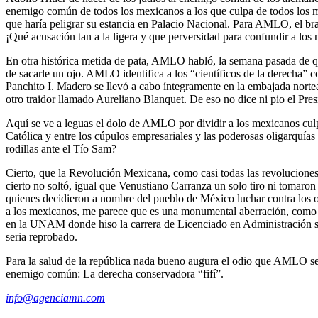
enemigo común de todos los mexicanos a los que culpa de todos los ma
que haría peligrar su estancia en Palacio Nacional. Para AMLO, el br
¡Qué acusación tan a la ligera y que perversidad para confundir a los
En otra histórica metida de pata, AMLO habló, la semana pasada de qu
de sacarle un ojo. AMLO identifica a los “científicos de la derecha” 
Panchito I. Madero se llevó a cabo íntegramente en la embajada norte
otro traidor llamado Aureliano Blanquet. De eso no dice ni pio el Pre
Aquí se ve a leguas el dolo de AMLO por dividir a los mexicanos culp
Católica y entre los cúpulos empresariales y las poderosas oligarquías
rodillas ante el Tío Sam?
Cierto, que la Revolución Mexicana, como casi todas las revolucione
cierto no soltó, igual que Venustiano Carranza un solo tiro ni toma
quienes decidieron a nombre del pueblo de México luchar contra los 
a los mexicanos, me parece que es una monumental aberración, como tan
en la UNAM donde hiso la carrera de Licenciado en Administración segur
seria reprobado.
Para la salud de la república nada bueno augura el odio que AMLO se 
enemigo común: La derecha conservadora “fifí”.
info@agenciamn.com