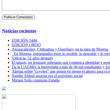
Noticias recientes
EDICIÓN 5444
EDICIÓN QROO
Aguascalientes, Chihuahua y Querétaro, en la mira de Morena
En Morena, entrampados entre lo posible, lo deseable y lo 
Videncia, 52 años después
El tatuaje, un lenguaje milenario que comunica identidad y per
Da la UAEMéx la bienvenida a más de 96 mil estudiantes y fo
Alertan sobre “coyotes” que ponen en riesgo el ahorro para el re
Nagibe Abbud apuesta por el activismo social
Miriam Solís conquista España