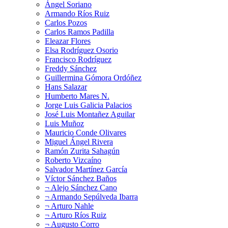
Ángel Soriano
Armando Ríos Ruiz
Carlos Pozos
Carlos Ramos Padilla
Eleazar Flores
Elsa Rodríguez Osorio
Francisco Rodríguez
Freddy Sánchez
Guillermina Gómora Ordóñez
Hans Salazar
Humberto Mares N.
Jorge Luis Galicia Palacios
José Luis Montañez Aguilar
Luis Muñoz
Mauricio Conde Olivares
Miguel Ángel Rivera
Ramón Zurita Sahagún
Roberto Vizcaíno
Salvador Martínez García
Víctor Sánchez Baños
¬ Alejo Sánchez Cano
¬ Armando Sepúlveda Ibarra
¬ Arturo Nahle
¬ Arturo Ríos Ruiz
¬ Augusto Corro