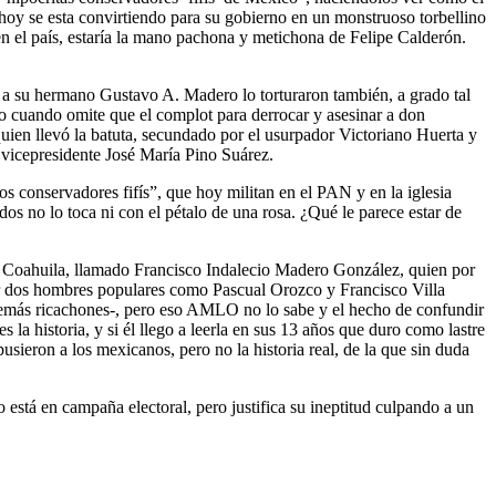
hoy se esta convirtiendo para su gobierno en un monstruoso torbellino
n el país, estaría la mano pachona y metichona de Felipe Calderón.
 a su hermano Gustavo A. Madero lo torturaron también, a grado tal
to cuando omite que el complot para derrocar y asesinar a don
ien llevó la batuta, secundado por el usurpador Victoriano Huerta y
 vicepresidente José María Pino Suárez.
 conservadores fifís”, que hoy militan en el PAN y en la iglesia
os no lo toca ni con el pétalo de una rosa. ¿Qué le parece estar de
de Coahuila, llamado Francisco Indalecio Madero González, quien por
por dos hombres populares como Pascual Orozco y Francisco Villa
 demás ricachones-, pero eso AMLO no lo sabe y el hecho de confundir
a historia, y si él llego a leerla en sus 13 años que duro como lastre
sieron a los mexicanos, pero no la historia real, de la que sin duda
stá en campaña electoral, pero justifica su ineptitud culpando a un