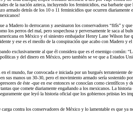
les de la nación azteca, incluyendo los feminicidios, esa barbarie que 
azo armado detrás de los 10 o 11 feminicidios que ocurren diariamente e
 mexicanos!
e a Madero lo derrocaron y asesinaron los conservadores “fifís” y que
como los perros del mal, pero sospechosa y perversamente le saca al bul
americana en México y el siniestro embajador Henry Lane Wilson fue qu
sidente y ese es el meollo de la conspiración que acabo con Madero y el
ando exclusivamente al que él considera que es el enemigo común: “Los
 políticas y del dinero en México, pero también se ve que a Estados Unid
s en el mundo, fue convocada e iniciada por un burgués terrateniente 
ron en sus manos un 30-30, pero el movimiento armado sería sostenido 
opresores de éste -que en ese entonces se conocían como científicos y
tas que comete diariamente engañando a los mexicanos. La historia es l
amente que leyó la historia oficial que los gobiernos priistas les impu
carga contra los conservadores de México y lo lamentable es que ya no e