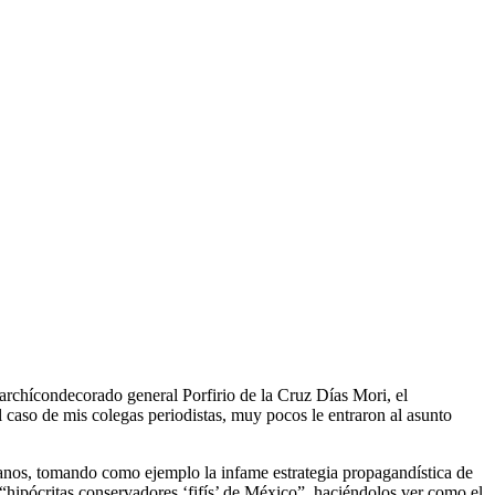
rchícondecorado general Porfirio de la Cruz Días Mori, el
caso de mis colegas periodistas, muy pocos le entraron al asunto
anos, tomando como ejemplo la infame estrategia propagandística de
“hipócritas conservadores ‘fifís’ de México”, haciéndolos ver como el