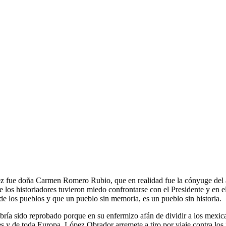
z fue doña Carmen Romero Rubio, que en realidad fue la cónyuge del a
s historiadores tuvieron miedo confrontarse con el Presidente y en el 
 de los pueblos y que un pueblo sin memoria, es un pueblo sin historia.
ría sido reprobado porque en su enfermizo afán de dividir a los mexic
 y de toda Europa, López Obrador arremete a tiro por viaje contra los 