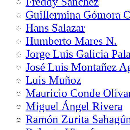
Freddy Sánchez
Guillermina Gómora 
Hans Salazar
Humberto Mares N.
Jorge Luis Galicia Pal
José Luis Montañez Ag
Luis Muñoz
Mauricio Conde Oliva
Miguel Ángel Rivera
Ramón Zurita Sahagú