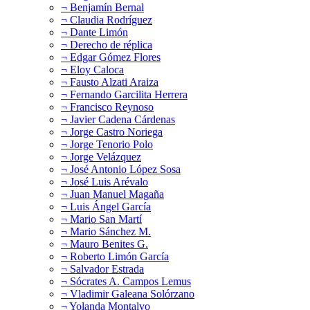
¬ Benjamín Bernal
¬ Claudia Rodríguez
¬ Dante Limón
¬ Derecho de réplica
¬ Edgar Gómez Flores
¬ Eloy Caloca
¬ Fausto Alzati Araiza
¬ Fernando Garcilita Herrera
¬ Francisco Reynoso
¬ Javier Cadena Cárdenas
¬ Jorge Castro Noriega
¬ Jorge Tenorio Polo
¬ Jorge Velázquez
¬ José Antonio López Sosa
¬ José Luis Arévalo
¬ Juan Manuel Magaña
¬ Luis Ángel García
¬ Mario San Martí
¬ Mario Sánchez M.
¬ Mauro Benites G.
¬ Roberto Limón García
¬ Salvador Estrada
¬ Sócrates A. Campos Lemus
¬ Vladimir Galeana Solórzano
¬ Yolanda Montalvo