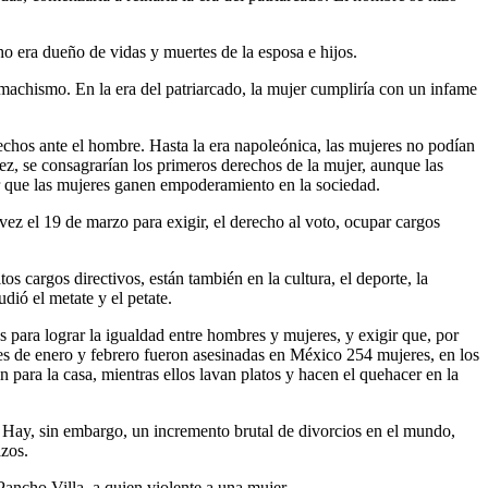
ho era dueño de vidas y muertes de la esposa e hijos.
o machismo. En la era del patriarcado, la mujer cumpliría con un infame
echos ante el hombre. Hasta la era napoleónica, las mujeres no podían
vez, se consagrarían los primeros derechos de la mujer, aunque las
r que las mujeres ganen empoderamiento en la sociedad.
ez el 19 de marzo para exigir, el derecho al voto, ocupar cargos
s cargos directivos, están también en la cultura, el deporte, la
dió el metate y el petate.
 para lograr la igualdad entre hombres y mujeres, y exigir que, por
s de enero y febrero fueron asesinadas en México 254 mujeres, en los
n para la casa, mientras ellos lavan platos y hacen el quehacer en la
s! Hay, sin embargo, un incremento brutal de divorcios en el mundo,
azos.
ancho Villa, a quien violente a una mujer.