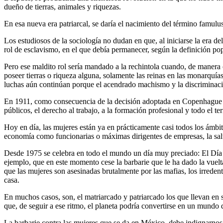
dueño de tierras, animales y riquezas.
En esa nueva era patriarcal, se daría el nacimiento del término famulu
Los estudiosos de la sociología no dudan en que, al iniciarse la era de
rol de esclavismo, en el que debía permanecer, según la definición popu
Pero ese maldito rol sería mandado a la rechintola cuando, de manera 
poseer tierras o riqueza alguna, solamente las reinas en las monarquía
luchas aún continúan porque el acendrado machismo y la discriminaci
En 1911, como consecuencia de la decisión adoptada en Copenhague el a
públicos, el derecho al trabajo, a la formación profesional y todo el t
Hoy en día, las mujeres están ya en prácticamente casi todos los ámbito
economía como funcionarias o máximas dirigentes de empresas, la salud y
Desde 1975 se celebra en todo el mundo un día muy preciado: El Día In
ejemplo, que en este momento cese la barbarie que le ha dado la vue
que las mujeres son asesinadas brutalmente por las mafias, los irredent
casa.
En muchos casos, son, el matriarcado y patriarcado los que llevan en s
que, de seguir a ese ritmo, el planeta podría convertirse en un mundo 
La barbarie contra las mujeres que se da en México, debe indignarnos 