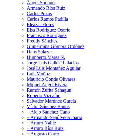
Ángel Soriano
Armando Ríos Ruiz
Carlos Pozos
Carlos Ramos Padilla
Eleazar Flores
Elsa Rodríguez Osorio
Francisco Rodríguez
Freddy Sánchez
Guillermina Gómora Ordóñez
Hans Salazar
Humberto Mares N.
Jorge Luis Galicia Palacios
José Luis Montañez Aguilar
Luis Muñoz
Mauricio Conde Olivares
Miguel Ángel Rivera
Ramón Zurita Sahagún
Roberto Vizcaíno
Salvador Martínez García
Víctor Sánchez Baños
¬ Alejo Sánchez Cano
¬ Armando Sepúlveda Ibarra
¬ Arturo Nahle
¬ Arturo Ríos Ruiz
¬ Augusto Corro