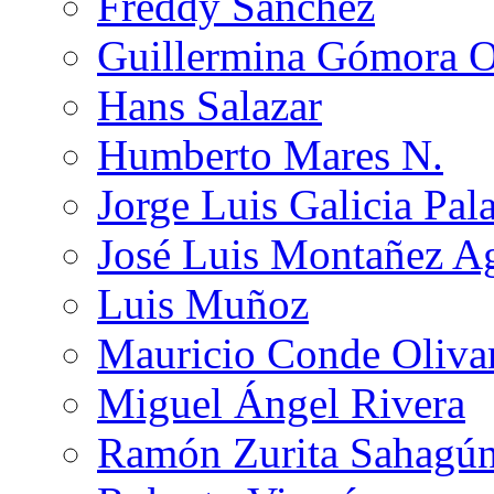
Freddy Sánchez
Guillermina Gómora 
Hans Salazar
Humberto Mares N.
Jorge Luis Galicia Pal
José Luis Montañez Ag
Luis Muñoz
Mauricio Conde Oliva
Miguel Ángel Rivera
Ramón Zurita Sahagú