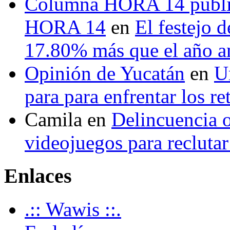
Columna HORA 14 public
HORA 14
en
El festejo 
17.80% más que el año 
Opinión de Yucatán
en
U
para para enfrentar los re
Camila
en
Delincuencia o
videojuegos para recluta
Enlaces
.:: Wawis ::.