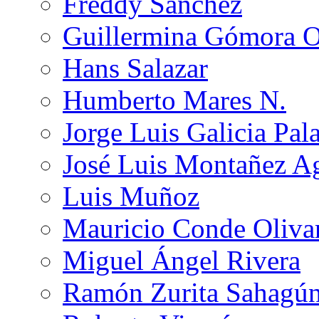
Freddy Sánchez
Guillermina Gómora 
Hans Salazar
Humberto Mares N.
Jorge Luis Galicia Pal
José Luis Montañez Ag
Luis Muñoz
Mauricio Conde Oliva
Miguel Ángel Rivera
Ramón Zurita Sahagú