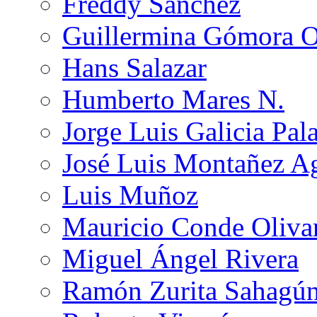
Freddy Sánchez
Guillermina Gómora 
Hans Salazar
Humberto Mares N.
Jorge Luis Galicia Pal
José Luis Montañez Ag
Luis Muñoz
Mauricio Conde Oliva
Miguel Ángel Rivera
Ramón Zurita Sahagú