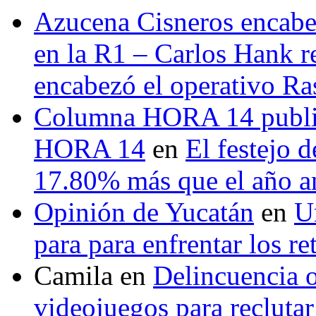
Azucena Cisneros encabez
en la R1 – Carlos Hank r
encabezó el operativo Ras
Columna HORA 14 public
HORA 14
en
El festejo 
17.80% más que el año 
Opinión de Yucatán
en
U
para para enfrentar los re
Camila
en
Delincuencia o
videojuegos para recluta