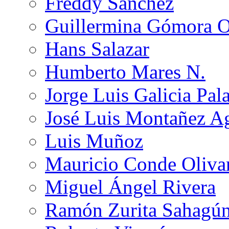
Freddy Sánchez
Guillermina Gómora 
Hans Salazar
Humberto Mares N.
Jorge Luis Galicia Pal
José Luis Montañez Ag
Luis Muñoz
Mauricio Conde Oliva
Miguel Ángel Rivera
Ramón Zurita Sahagú