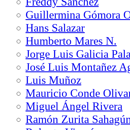
Freddy Sánchez
Guillermina Gómora 
Hans Salazar
Humberto Mares N.
Jorge Luis Galicia Pal
José Luis Montañez Ag
Luis Muñoz
Mauricio Conde Oliva
Miguel Ángel Rivera
Ramón Zurita Sahagú