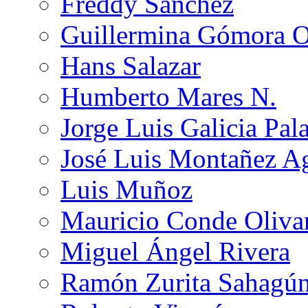
Freddy Sánchez
Guillermina Gómora 
Hans Salazar
Humberto Mares N.
Jorge Luis Galicia Pal
José Luis Montañez Ag
Luis Muñoz
Mauricio Conde Oliva
Miguel Ángel Rivera
Ramón Zurita Sahagú