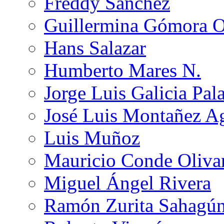
Freddy Sánchez
Guillermina Gómora 
Hans Salazar
Humberto Mares N.
Jorge Luis Galicia Pal
José Luis Montañez Ag
Luis Muñoz
Mauricio Conde Oliva
Miguel Ángel Rivera
Ramón Zurita Sahagú