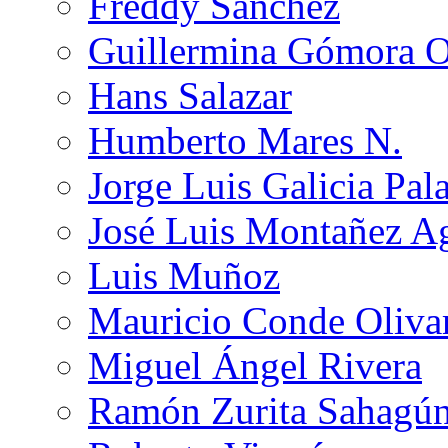
Freddy Sánchez
Guillermina Gómora 
Hans Salazar
Humberto Mares N.
Jorge Luis Galicia Pal
José Luis Montañez Ag
Luis Muñoz
Mauricio Conde Oliva
Miguel Ángel Rivera
Ramón Zurita Sahagú