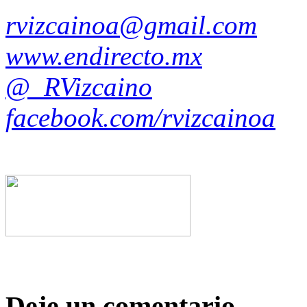
rvizcainoa@gmail.com
www.endirecto.mx
@_RVizcaino
facebook.com/rvizcainoa
Deje un comentario