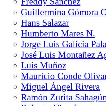
Freddy Sánchez
Guillermina Gómora 
Hans Salazar
Humberto Mares N.
Jorge Luis Galicia Pal
José Luis Montañez Ag
Luis Muñoz
Mauricio Conde Oliva
Miguel Ángel Rivera
Ramón Zurita Sahagú