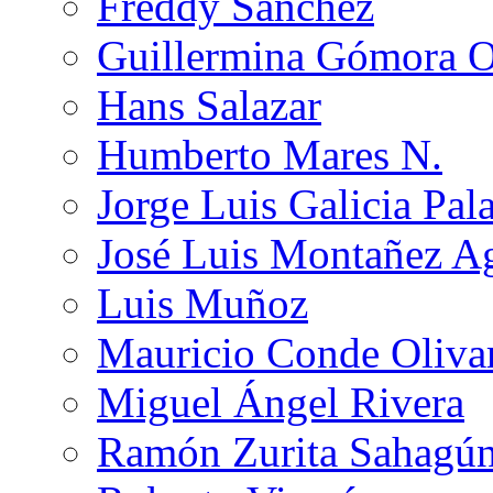
Freddy Sánchez
Guillermina Gómora 
Hans Salazar
Humberto Mares N.
Jorge Luis Galicia Pal
José Luis Montañez Ag
Luis Muñoz
Mauricio Conde Oliva
Miguel Ángel Rivera
Ramón Zurita Sahagú