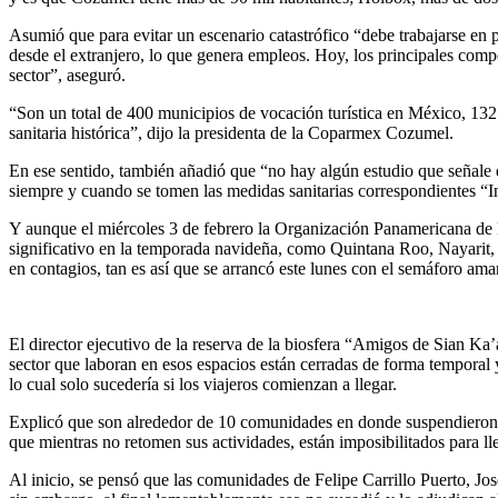
Asumió que para evitar un escenario catastrófico “debe trabajarse en p
desde el extranjero, lo que genera empleos. Hoy, los principales compe
sector”, aseguró.
“Son un total de 400 municipios de vocación turística en México, 1
sanitaria histórica”, dijo la presidenta de la Coparmex Cozumel.
En ese sentido, también añadió que “no hay algún estudio que señale qu
siempre y cuando se tomen las medidas sanitarias correspondientes “Incl
Y aunque el miércoles 3 de febrero la Organización Panamericana de l
significativo en la temporada navideña, como Quintana Roo, Nayarit,
en contagios, tan es así que se arrancó este lunes con el semáforo amari
El director ejecutivo de la reserva de la biosfera “Amigos de Sian Ka
sector que laboran en esos espacios están cerradas de forma temporal 
lo cual solo sucedería si los viajeros comienzan a llegar.
Explicó que son alrededor de 10 comunidades en donde suspendieron op
que mientras no retomen sus actividades, están imposibilitados para lle
Al inicio, se pensó que las comunidades de Felipe Carrillo Puerto, Jo