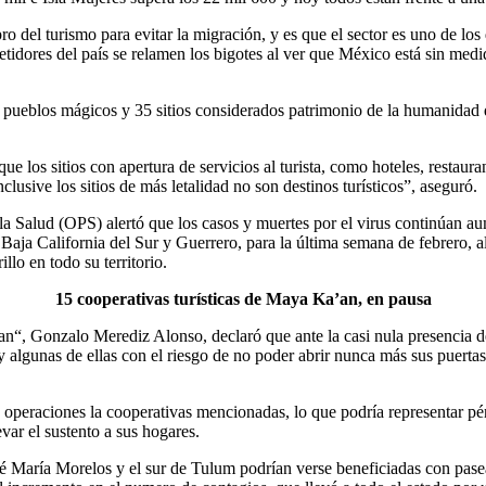
ro del turismo para evitar la migración, y es que el sector es uno de lo
tidores del país se relamen los bigotes al ver que México está sin medid
32 pueblos mágicos y 35 sitios considerados patrimonio de la humanida
e los sitios con apertura de servicios al turista, como hoteles, restaur
usive los sitios de más letalidad no son destinos turísticos”, aseguró.
a Salud (OPS) alertó que los casos y muertes por el virus continúan au
 Baja California del Sur y Guerrero, para la última semana de febrero,
llo en todo su territorio.
15 cooperativas turísticas de Maya Ka’an, en pausa
’an“, Gonzalo Merediz Alonso, declaró que ante la casi nula presencia 
y algunas de ellas con el riesgo de no poder abrir nunca más sus puert
eraciones la cooperativas mencionadas, lo que podría representar pérd
var el sustento a sus hogares.
sé María Morelos y el sur de Tulum podrían verse beneficiadas con pasea