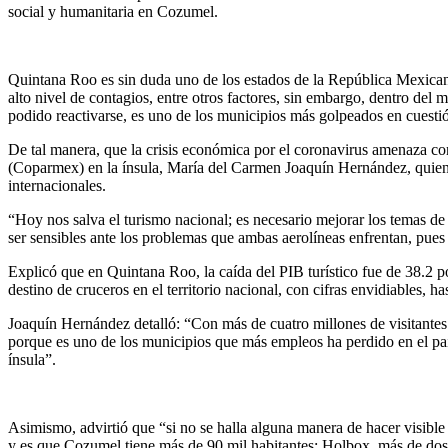
social y humanitaria en Cozumel.
Quintana Roo es sin duda uno de los estados de la República Mexicana
alto nivel de contagios, entre otros factores, sin embargo, dentro del
podido reactivarse, es uno de los municipios más golpeados en cuest
De tal manera, que la crisis económica por el coronavirus amenaza con
(Coparmex) en la ínsula, María del Carmen Joaquín Hernández, quien c
internacionales.
“Hoy nos salva el turismo nacional; es necesario mejorar los temas de
ser sensibles ante los problemas que ambas aerolíneas enfrentan, pue
Explicó que en Quintana Roo, la caída del PIB turístico fue de 38.2 p
destino de cruceros en el territorio nacional, con cifras envidiables, h
Joaquín Hernández detalló: “Con más de cuatro millones de visitantes 
porque es uno de los municipios que más empleos ha perdido en el país
ínsula”.
Asimismo, advirtió que “si no se halla alguna manera de hacer visible l
y es que Cozumel tiene más de 90 mil habitantes; Holbox, más de dos m