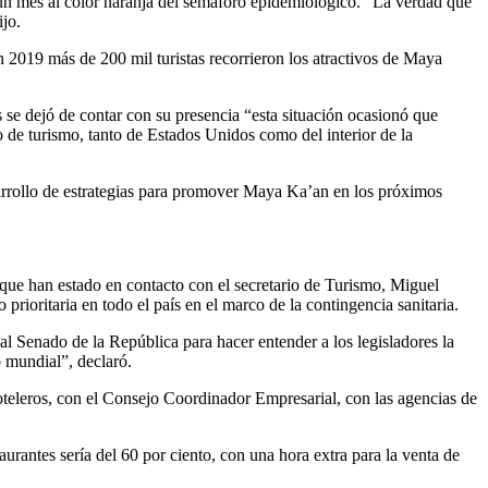
 un mes al color naranja del semáforo epidemiológico. “La verdad que
jo.
 2019 más de 200 mil turistas recorrieron los atractivos de Maya
s se dejó de contar con su presencia “esta situación ocasionó que
 de turismo, tanto de Estados Unidos como del interior de la
arrollo de estrategias para promover Maya Ka’an en los próximos
 que han estado en contacto con el secretario de Turismo, Miguel
 prioritaria en todo el país en el marco de la contingencia sanitaria.
al Senado de la República para hacer entender a los legisladores la
 mundial”, declaró.
oteleros, con el Consejo Coordinador Empresarial, con las agencias de
aurantes sería del 60 por ciento, con una hora extra para la venta de