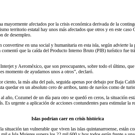
 mayormente afectados por la crisis económica derivada de la contingen
 mismo territorio estatal hay unos más afectados que otros y en este caso
ión de desempleo.
 convertirse en una social y humanitaria en esta isla, según advierte l
omentó que la caída del Producto Interno Bruto (PIB) turístico fue trá
 Interjet y Aeroméxico, que son preocupantes, sobre todo el último, qu
s es momento de ayudarnos unos a otros”, declaró.
or ciento, la más alta del país, seguida apenas por debajo por Baja Cal
asta quedar en un absoluto cero de arribos, tanto de navíos como de turis
al año, Cozumel de un día para otro se quedó en ceros, la situación est
. Es urgente a aplicación de acciones contundentes para estimular la re
Islas podrían caer en crisis histórica
a situación tan vulnerable que viven las islas quintanarroense, están co
il e Isla Mujeres supera los 22 mil 600 y hoy todos están frente a una