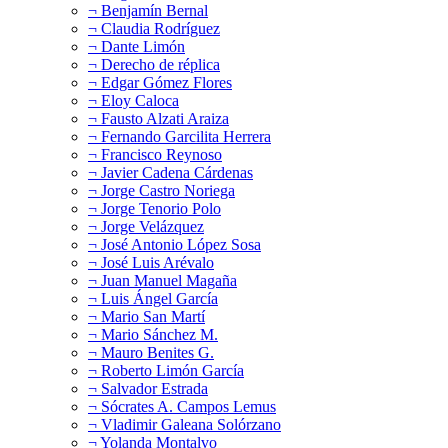
¬ Benjamín Bernal
¬ Claudia Rodríguez
¬ Dante Limón
¬ Derecho de réplica
¬ Edgar Gómez Flores
¬ Eloy Caloca
¬ Fausto Alzati Araiza
¬ Fernando Garcilita Herrera
¬ Francisco Reynoso
¬ Javier Cadena Cárdenas
¬ Jorge Castro Noriega
¬ Jorge Tenorio Polo
¬ Jorge Velázquez
¬ José Antonio López Sosa
¬ José Luis Arévalo
¬ Juan Manuel Magaña
¬ Luis Ángel García
¬ Mario San Martí
¬ Mario Sánchez M.
¬ Mauro Benites G.
¬ Roberto Limón García
¬ Salvador Estrada
¬ Sócrates A. Campos Lemus
¬ Vladimir Galeana Solórzano
¬ Yolanda Montalvo