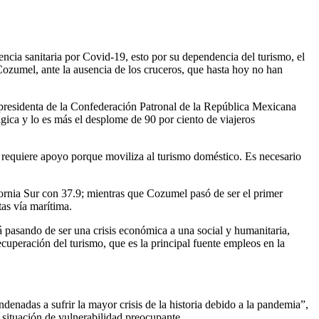
cia sanitaria por Covid-19, esto por su dependencia del turismo, el
 Cozumel, ante la ausencia de los cruceros, que hasta hoy no han
a presidenta de la Confederación Patronal de la República Mexicana
gica y lo es más el desplome de 90 por ciento de viajeros
e requiere apoyo porque moviliza al turismo doméstico. Es necesario
ifornia Sur con 37.9; mientras que Cozumel pasó de ser el primer
tas vía marítima.
á pasando de ser una crisis económica a una social y humanitaria,
cuperación del turismo, que es la principal fuente empleos en la
ndenadas a sufrir la mayor crisis de la historia debido a la pandemia”,
 situación de vulnerabilidad preocupante.