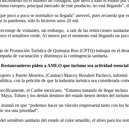
al incremento en el numero de contagios, que llevó a todo el estado por
ismo europeo, principal mercado de este producto, no está llegando”, di
que poco a poco se normalice su llegada” aseveró, pues recuerda que en
or la pandemia, sólo lo hicieron unos 20 mil.
entaje de visitantes, sin embargo, a raíz de las restricciones sanitaria
cance el semáforo verde. Al menos por el momento está llegando un poco
sejo de Promoción Turística de Quintana Roo (CPTQ) trabajan en el des
campaña de vacunación y disminuya la contingencia sanitaria.
Restauranteros piden a AMLO que turismo sea actividad esencial
a Mujeres y Puerto Morelos, (Canirac) Marcey Bezaleel Pacheco, informó
blica, con la petición de que la industria turística sea considerada como
pecíficamente, el Caribe mexicano. “Estamos tratando de llegar incluso 
 Maya, Tulum y los demás destinos del estado tienen dentro del turismo
 insistió en que “podemos hacer un vínculo empresarial tanto con los h
nte sea una prioridad”.
el semáforo sanitario del estado al color amarillo, el aforo para los rest