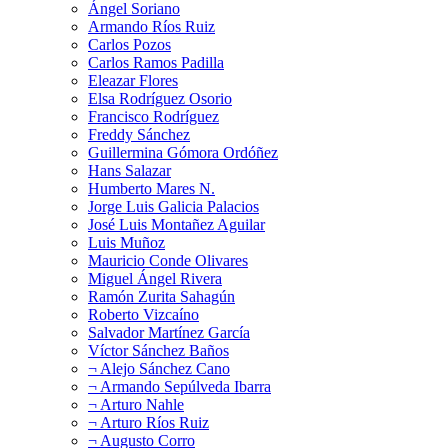
Ángel Soriano
Armando Ríos Ruiz
Carlos Pozos
Carlos Ramos Padilla
Eleazar Flores
Elsa Rodríguez Osorio
Francisco Rodríguez
Freddy Sánchez
Guillermina Gómora Ordóñez
Hans Salazar
Humberto Mares N.
Jorge Luis Galicia Palacios
José Luis Montañez Aguilar
Luis Muñoz
Mauricio Conde Olivares
Miguel Ángel Rivera
Ramón Zurita Sahagún
Roberto Vizcaíno
Salvador Martínez García
Víctor Sánchez Baños
¬ Alejo Sánchez Cano
¬ Armando Sepúlveda Ibarra
¬ Arturo Nahle
¬ Arturo Ríos Ruiz
¬ Augusto Corro