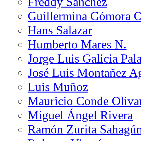
Freddy Sánchez
Guillermina Gómora 
Hans Salazar
Humberto Mares N.
Jorge Luis Galicia Pal
José Luis Montañez Ag
Luis Muñoz
Mauricio Conde Oliva
Miguel Ángel Rivera
Ramón Zurita Sahagú