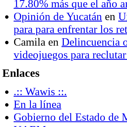
17.80% más que el año 
Opinión de Yucatán
en
U
para para enfrentar los re
Camila
en
Delincuencia o
videojuegos para recluta
Enlaces
.:: Wawis ::.
En la línea
Gobierno del Estado de 