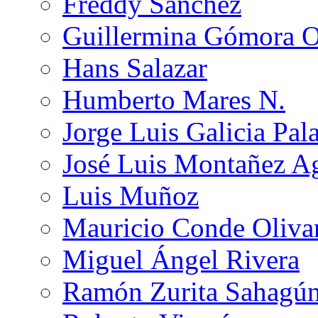
Freddy Sánchez
Guillermina Gómora 
Hans Salazar
Humberto Mares N.
Jorge Luis Galicia Pal
José Luis Montañez Ag
Luis Muñoz
Mauricio Conde Oliva
Miguel Ángel Rivera
Ramón Zurita Sahagú