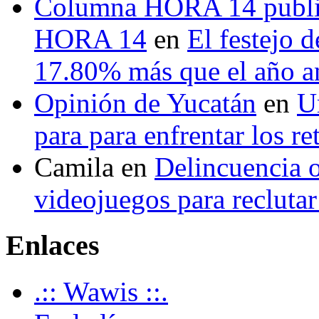
Columna HORA 14 public
HORA 14
en
El festejo 
17.80% más que el año 
Opinión de Yucatán
en
U
para para enfrentar los re
Camila
en
Delincuencia o
videojuegos para recluta
Enlaces
.:: Wawis ::.