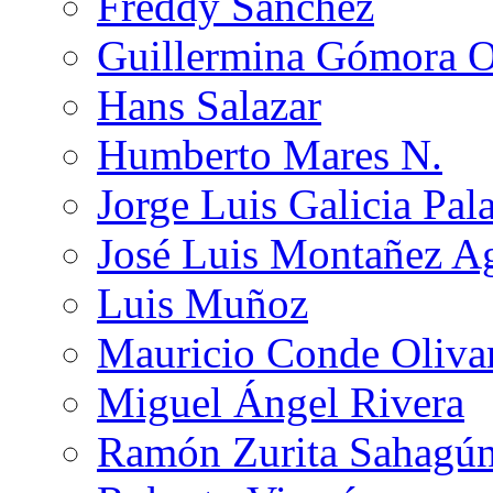
Freddy Sánchez
Guillermina Gómora 
Hans Salazar
Humberto Mares N.
Jorge Luis Galicia Pal
José Luis Montañez Ag
Luis Muñoz
Mauricio Conde Oliva
Miguel Ángel Rivera
Ramón Zurita Sahagú