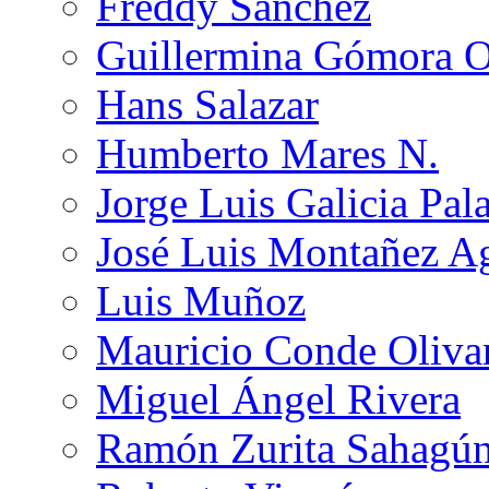
Freddy Sánchez
Guillermina Gómora 
Hans Salazar
Humberto Mares N.
Jorge Luis Galicia Pal
José Luis Montañez Ag
Luis Muñoz
Mauricio Conde Oliva
Miguel Ángel Rivera
Ramón Zurita Sahagú