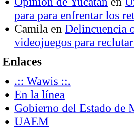
Opinión de Yucatán
en
U
para para enfrentar los re
Camila
en
Delincuencia o
videojuegos para recluta
Enlaces
.:: Wawis ::.
En la línea
Gobierno del Estado de 
UAEM