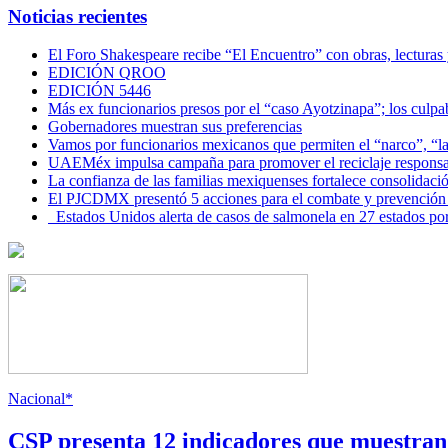
Noticias recientes
El Foro Shakespeare recibe “El Encuentro” con obras, lecturas
EDICIÓN QROO
EDICIÓN 5446
Más ex funcionarios presos por el “caso Ayotzinapa”; los culpab
Gobernadores muestran sus preferencias
Vamos por funcionarios mexicanos que permiten el “narco”, “
UAEMéx impulsa campaña para promover el reciclaje responsab
La confianza de las familias mexiquenses fortalece consolida
El PJCDMX presentó 5 acciones para el combate y prevención d
Estados Unidos alerta de casos de salmonela en 27 estados po
Nacional*
CSP presenta 12 indicadores que muestra