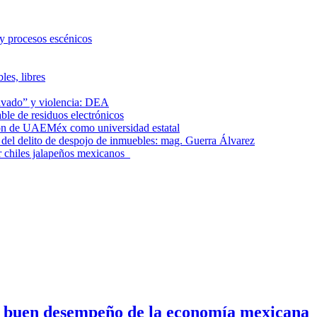
 y procesos escénicos
les, libres
lavado” y violencia: DEA
le de residuos electrónicos
ción de UAEMéx como universidad estatal
el delito de despojo de inmuebles: mag. Guerra Álvarez
r chiles jalapeños mexicanos
n buen desempeño de la economía mexicana