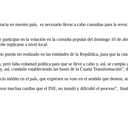
acia en nuestro país, es necesario llevar a cabo consultas para la revo
articipar en la votación en la consulta popular del domingo 10 de abril 
e replicarse a nivel local.
cicio pueda ser realizado en las entidades de la República, para que la c
ero falta voluntad política para que se lleve a cabo y, así, se cumpla a
 así, continúe estableciendo las bases de la Cuarta Transformación”, d
icio inédito en el país, que expresen su voto en el sentido que deseen, 
ron muchas casillas que el INE, no instaló y dificultó el proceso”, final