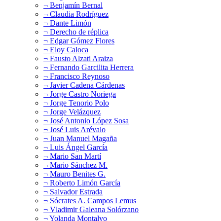
¬ Benjamín Bernal
¬ Claudia Rodríguez
¬ Dante Limón
¬ Derecho de réplica
¬ Edgar Gómez Flores
¬ Eloy Caloca
¬ Fausto Alzati Araiza
¬ Fernando Garcilita Herrera
¬ Francisco Reynoso
¬ Javier Cadena Cárdenas
¬ Jorge Castro Noriega
¬ Jorge Tenorio Polo
¬ Jorge Velázquez
¬ José Antonio López Sosa
¬ José Luis Arévalo
¬ Juan Manuel Magaña
¬ Luis Ángel García
¬ Mario San Martí
¬ Mario Sánchez M.
¬ Mauro Benites G.
¬ Roberto Limón García
¬ Salvador Estrada
¬ Sócrates A. Campos Lemus
¬ Vladimir Galeana Solórzano
¬ Yolanda Montalvo