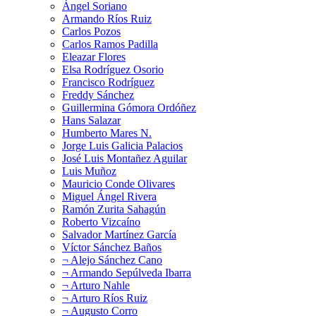
Ángel Soriano
Armando Ríos Ruiz
Carlos Pozos
Carlos Ramos Padilla
Eleazar Flores
Elsa Rodríguez Osorio
Francisco Rodríguez
Freddy Sánchez
Guillermina Gómora Ordóñez
Hans Salazar
Humberto Mares N.
Jorge Luis Galicia Palacios
José Luis Montañez Aguilar
Luis Muñoz
Mauricio Conde Olivares
Miguel Ángel Rivera
Ramón Zurita Sahagún
Roberto Vizcaíno
Salvador Martínez García
Víctor Sánchez Baños
¬ Alejo Sánchez Cano
¬ Armando Sepúlveda Ibarra
¬ Arturo Nahle
¬ Arturo Ríos Ruiz
¬ Augusto Corro