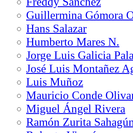
Freddy Sánchez
Guillermina Gómora 
Hans Salazar
Humberto Mares N.
Jorge Luis Galicia Pal
José Luis Montañez Ag
Luis Muñoz
Mauricio Conde Oliva
Miguel Ángel Rivera
Ramón Zurita Sahagú