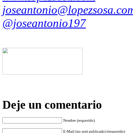
joseantonio@lopezsosa.co
@joseantonio197
Deje un comentario
Nombre (requerido)
E-Mail (no será publicado) (requerido)