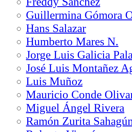
Freddy Sánchez
Guillermina Gómora 
Hans Salazar
Humberto Mares N.
Jorge Luis Galicia Pal
José Luis Montañez Ag
Luis Muñoz
Mauricio Conde Oliva
Miguel Ángel Rivera
Ramón Zurita Sahagú