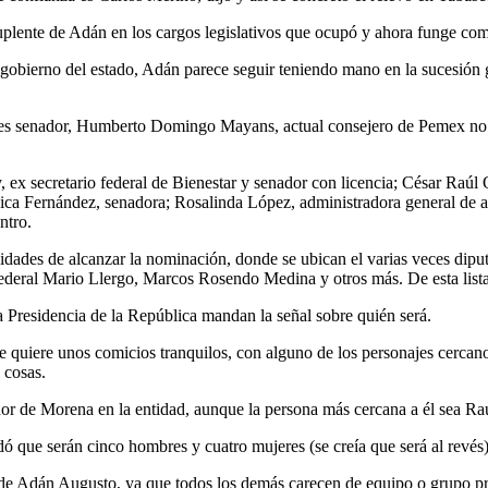
uplente de Adán en los cargos legislativos que ocupó y ahora funge co
l gobierno del estado, Adán parece seguir teniendo mano en la sucesi
ones senador, Humberto Domingo Mayans, actual consejero de Pemex no 
y, ex secretario federal de Bienestar y senador con licencia; César Raúl
ónica Fernández, senadora; Rosalinda López, administradora general de
ntro.
idades de alcanzar la nominación, donde se ubican el varias veces dipu
ederal Mario Llergo, Marcos Rosendo Medina y otros más. De esta lista p
la Presidencia de la República mandan la señal sobre quién será.
quiere unos comicios tranquilos, con alguno de los personajes cercanos 
 cosas.
or de Morena en la entidad, aunque la persona más cercana a él sea Ra
dó que serán cinco hombres y cuatro mujeres (se creía que será al revés
l de Adán Augusto, ya que todos los demás carecen de equipo o grupo p