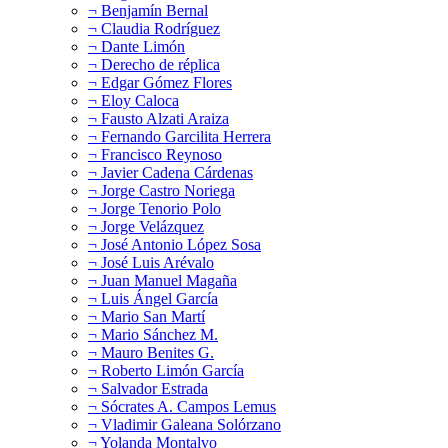
¬ Benjamín Bernal
¬ Claudia Rodríguez
¬ Dante Limón
¬ Derecho de réplica
¬ Edgar Gómez Flores
¬ Eloy Caloca
¬ Fausto Alzati Araiza
¬ Fernando Garcilita Herrera
¬ Francisco Reynoso
¬ Javier Cadena Cárdenas
¬ Jorge Castro Noriega
¬ Jorge Tenorio Polo
¬ Jorge Velázquez
¬ José Antonio López Sosa
¬ José Luis Arévalo
¬ Juan Manuel Magaña
¬ Luis Ángel García
¬ Mario San Martí
¬ Mario Sánchez M.
¬ Mauro Benites G.
¬ Roberto Limón García
¬ Salvador Estrada
¬ Sócrates A. Campos Lemus
¬ Vladimir Galeana Solórzano
¬ Yolanda Montalvo