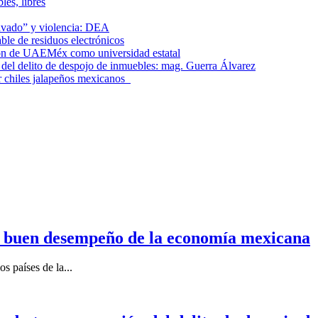
les, libres
lavado” y violencia: DEA
le de residuos electrónicos
ción de UAEMéx como universidad estatal
el delito de despojo de inmuebles: mag. Guerra Álvarez
r chiles jalapeños mexicanos
n buen desempeño de la economía mexicana
s países de la...