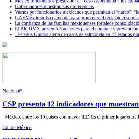
Más ex funcionarios presos por el “caso Ayotzinapa”; los culpab
Gobernadores muestran sus preferencias
Vamos por funcionarios mexicanos que permiten el “narco”, “
UAEMéx impulsa campaña para promover el reciclaje responsab
La confianza de las familias mexiquenses fortalece consolida
El PJCDMX presentó 5 acciones para el combate y prevención d
Estados Unidos alerta de casos de salmonela en 27 estados po
Nacional*
CSP presenta 12 indicadores que muestra
México, entre los 10 países con mayor IED Es el primer lugar entre lo
Cd. de México