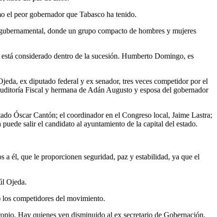
mo el peor gobernador que Tabasco ha tenido.
ón gubernamental, donde un grupo compacto de hombres y mujeres
está considerado dentro de la sucesión. Humberto Domingo, es
 Ojeda, ex diputado federal y ex senador, tres veces competidor por el
 auditoría Fiscal y hermana de Adán Augusto y esposa del gobernador
tado Óscar Cantón; el coordinador en el Congreso local, Jaime Lastra;
uede salir el candidato al ayuntamiento de la capital del estado.
a él, que le proporcionen seguridad, paz y estabilidad, ya que el
úl Ojeda.
) los competidores del movimiento.
ropio. Hay quienes ven disminuido al ex secretario de Gobernación,