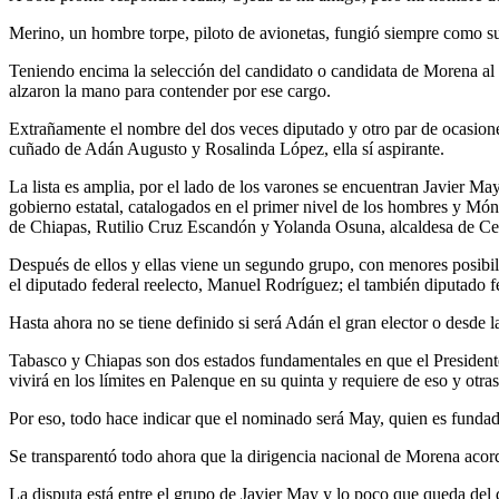
Merino, un hombre torpe, piloto de avionetas, fungió siempre como s
Teniendo encima la selección del candidato o candidata de Morena a
alzaron la mano para contender por ese cargo.
Extrañamente el nombre del dos veces diputado y otro par de ocasi
cuñado de Adán Augusto y Rosalinda López, ella sí aspirante.
La lista es amplia, por el lado de los varones se encuentran Javier Ma
gobierno estatal, catalogados en el primer nivel de los hombres y M
de Chiapas, Rutilio Cruz Escandón y Yolanda Osuna, alcaldesa de Ce
Después de ellos y ellas viene un segundo grupo, con menores posibil
el diputado federal reelecto, Manuel Rodríguez; el también diputado f
Hasta ahora no se tiene definido si será Adán el gran elector o desde 
Tabasco y Chiapas son dos estados fundamentales en que el Presidente 
vivirá en los límites en Palenque en su quinta y requiere de eso y otras
Por eso, todo hace indicar que el nominado será May, quien es fundad
Se transparentó todo ahora que la dirigencia nacional de Morena acor
La disputa está entre el grupo de Javier May y lo poco que queda de