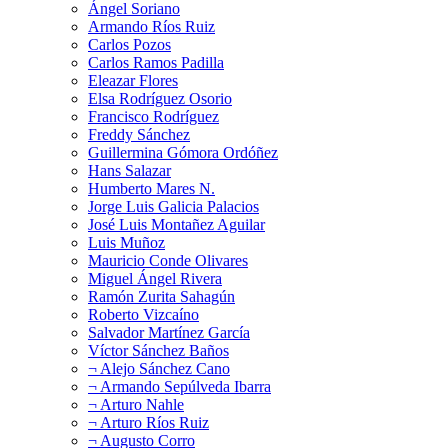
Ángel Soriano
Armando Ríos Ruiz
Carlos Pozos
Carlos Ramos Padilla
Eleazar Flores
Elsa Rodríguez Osorio
Francisco Rodríguez
Freddy Sánchez
Guillermina Gómora Ordóñez
Hans Salazar
Humberto Mares N.
Jorge Luis Galicia Palacios
José Luis Montañez Aguilar
Luis Muñoz
Mauricio Conde Olivares
Miguel Ángel Rivera
Ramón Zurita Sahagún
Roberto Vizcaíno
Salvador Martínez García
Víctor Sánchez Baños
¬ Alejo Sánchez Cano
¬ Armando Sepúlveda Ibarra
¬ Arturo Nahle
¬ Arturo Ríos Ruiz
¬ Augusto Corro