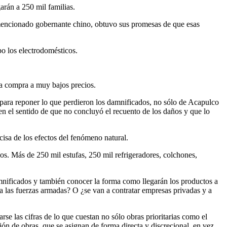
arán a 250 mil familias.
mencionado gobernante chino, obtuvo sus promesas de que esas
o los electrodomésticos.
una compra a muy bajos precios.
 para reponer lo que perdieron los damnificados, no sólo de Acapulco
n el sentido de que no concluyó el recuento de los daños y que lo
ecisa de los efectos del fenómeno natural.
os. Más de 250 mil estufas, 250 mil refrigeradores, colchones,
 damnificados y también conocer la forma como llegarán los productos a
 a las fuerzas armadas? O ¿se van a contratar empresas privadas y a
e las cifras de lo que cuestan no sólo obras prioritarias como el
ón de obras, que se asignan de forma directa y discrecional, en vez