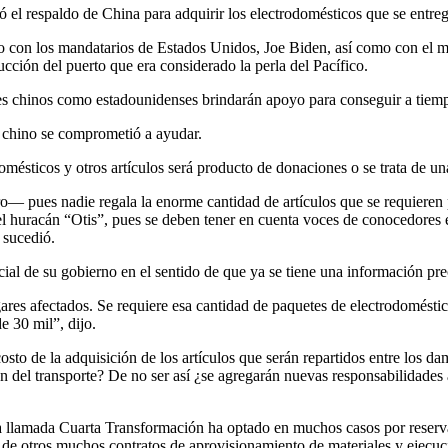
el respaldo de China para adquirir los electrodomésticos que se entreg
o con los mandatarios de Estados Unidos, Joe Biden, así como con el 
cción del puerto que era considerado la perla del Pacífico.
es chinos como estadounidenses brindarán apoyo para conseguir a tiemp
 chino se comprometió a ayudar.
odomésticos y otros artículos será producto de donaciones o se trata de 
ro— pues nadie regala la enorme cantidad de artículos que se requieren
el huracán “Otis”, pues se deben tener en cuenta voces de conocedores e
 sucedió.
icial de su gobierno en el sentido de que ya se tiene una información pr
ares afectados. Se requiere esa cantidad de paquetes de electrodoméstic
e 30 mil”, dijo.
 costo de la adquisición de los artículos que serán repartidos entre los
en del transporte? De no ser así ¿se agregarán nuevas responsabilidades
a llamada Cuarta Transformación ha optado en muchos casos por reservars
de otros muchos contratos de aprovisionamiento de materiales y ejecuci