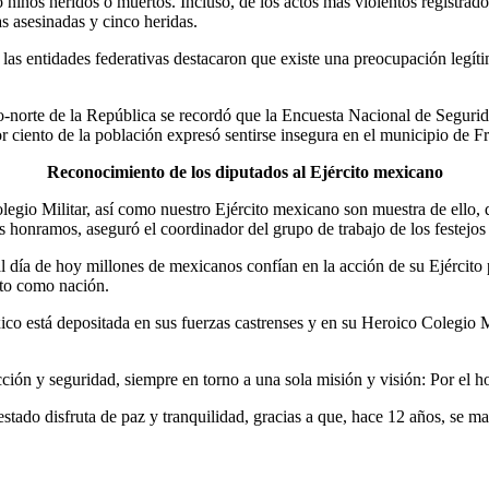
iños heridos o muertos. Incluso, de los actos más violentos registrados
s asesinadas y cinco heridas.
de las entidades federativas destacaron que existe una preocupación legí
o-norte de la República se recordó que la Encuesta Nacional de Segurid
 ciento de la población expresó sentirse insegura en el municipio de Fr
Reconocimiento de los diputados al Ejército mexicano
olegio Militar, así como nuestro Ejército mexicano son muestra de ello,
los honramos, aseguró el coordinador del grupo de trabajo de los festej
 día de hoy millones de mexicanos confían en la acción de su Ejército pa
to como nación.
ico está depositada en sus fuerzas castrenses y en su Heroico Colegio M
cción y seguridad, siempre en torno a una sola misión y visión: Por el h
ado disfruta de paz y tranquilidad, gracias a que, hace 12 años, se mate