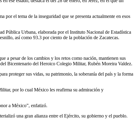
 en ese estado, destaca el del 28 de enero, en Jerez, en el que un
tima por el tema de la inseguridad que se presenta actualmente en esos
ad Pública Urbana, elaborada por el Instituto Nacional de Estadística
esnillo, así como 93.3 por ciento de la población de Zacatecas.
 que a pesar de los cambios y los retos como nación, mantienen sus
os del Bicentenario del Heroico Colegio Militar, Rubén Moreira Valdez.
ra proteger sus vidas, su patrimonio, la soberanía del país y la forma
ilitar, por lo cual México les reafirma su admiración y
onor a México”, enfatizó.
rializó una gran alianza entre el Ejército, su gobierno y el pueblo.