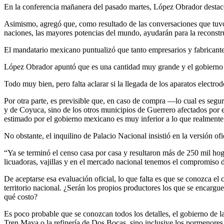
En la conferencia mañanera del pasado martes, López Obrador destacó 
Asimismo, agregó que, como resultado de las conversaciones que tuv
naciones, las mayores potencias del mundo, ayudarán para la reconstru
El mandatario mexicano puntualizó que tanto empresarios y fabricant
López Obrador apuntó que es una cantidad muy grande y el gobierno
Todo muy bien, pero falta aclarar si la llegada de los aparatos electr
Por otra parte, es previsible que, en caso de compra —lo cual es segu
y de Coyuca, sino de los otros municipios de Guerrero afectados por 
estimado por el gobierno mexicano es muy inferior a lo que realmente
No obstante, el inquilino de Palacio Nacional insistió en la versión of
“Ya se terminó el censo casa por casa y resultaron más de 250 mil hog
licuadoras, vajillas y en el mercado nacional tenemos el compromiso d
De aceptarse esa evaluación oficial, lo que falta es que se conozca el
territorio nacional. ¿Serán los propios productores los que se encargu
qué costo?
Es poco probable que se conozcan todos los detalles, el gobierno de l
Tren Maya o la refinería de Dos Bocas, sino inclusive los pormenores 