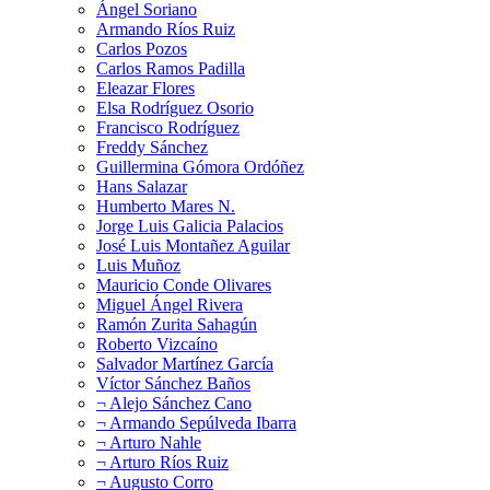
Ángel Soriano
Armando Ríos Ruiz
Carlos Pozos
Carlos Ramos Padilla
Eleazar Flores
Elsa Rodríguez Osorio
Francisco Rodríguez
Freddy Sánchez
Guillermina Gómora Ordóñez
Hans Salazar
Humberto Mares N.
Jorge Luis Galicia Palacios
José Luis Montañez Aguilar
Luis Muñoz
Mauricio Conde Olivares
Miguel Ángel Rivera
Ramón Zurita Sahagún
Roberto Vizcaíno
Salvador Martínez García
Víctor Sánchez Baños
¬ Alejo Sánchez Cano
¬ Armando Sepúlveda Ibarra
¬ Arturo Nahle
¬ Arturo Ríos Ruiz
¬ Augusto Corro