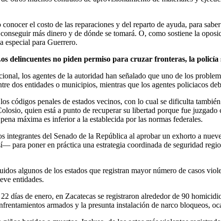
 conocer el costo de las reparaciones y del reparto de ayuda, para sabe
conseguir más dinero y de dónde se tomará. O, como sostiene la oposici
da especial para Guerrero.
os delincuentes no piden permiso para cruzar fronteras, la policía 
acional, los agentes de la autoridad han señalado que uno de los problem
tre dos entidades o municipios, mientras que los agentes policiacos de
los códigos penales de estados vecinos, con lo cual se dificulta también 
losio, quien está a punto de recuperar su libertad porque fue juzgado 
a pena máxima es inferior a la establecida por las normas federales.
 los integrantes del Senado de la República al aprobar un exhorto a nu
 para poner en práctica una estrategia coordinada de seguridad regiona
cluidos algunos de los estados que registran mayor número de casos viol
ueve entidades.
2 días de enero, en Zacatecas se registraron alrededor de 90 homicidios
nfrentamientos armados y la presunta instalación de narco bloqueos, oc