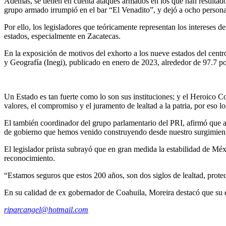
Además, se tienen en cuenta ataques armados en los que han resultado n
grupo armado irrumpió en el bar “El Venadito”, y dejó a ocho persona
Por ello, los legisladores que teóricamente representan los intereses 
estados, especialmente en Zacatecas.
En la exposición de motivos del exhorto a los nueve estados del centr
y Geografía (Inegi), publicado en enero de 2023, alrededor de 97.7 por
Un Estado es tan fuerte como lo son sus instituciones; y el Heroico C
valores, el compromiso y el juramento de lealtad a la patria, por eso 
El también coordinador del grupo parlamentario del PRI, afirmó que al
de gobierno que hemos venido construyendo desde nuestro surgimien
El legislador priista subrayó que en gran medida la estabilidad de Méx
reconocimiento.
“Estamos seguros que estos 200 años, son dos siglos de lealtad, prote
En su calidad de ex gobernador de Coahuila, Moreira destacó que su est
riparcangel@hotmail.com