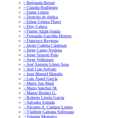
¬ Benjamín Bernal
¬ Claudia Rodríguez
¬ Dante Limón
¬ Derecho de réplica
¬ Edgar Gómez Flores
¬ Eloy Caloca
¬ Fausto Alzati Araiza
¬ Fernando Garcilita Herrera
¬ Francisco Reynoso
¬ Javier Cadena Cárdenas
¬ Jorge Castro Noriega
¬ Jorge Tenorio Polo
¬ Jorge Velázquez
¬ José Antonio López Sosa
¬ José Luis Arévalo
¬ Juan Manuel Magaña
¬ Luis Ángel García
¬ Mario San Martí
¬ Mario Sánchez M.
¬ Mauro Benites G.
¬ Roberto Limón García
¬ Salvador Estrada
¬ Sócrates A. Campos Lemus
¬ Vladimir Galeana Solórzano
¬ Yolanda Montalvo