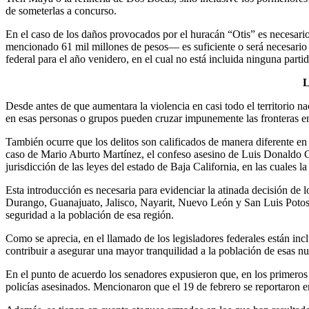
de someterlas a concurso.
En el caso de los daños provocados por el huracán “Otis” es necesario
mencionado 61 mil millones de pesos— es suficiente o será necesario 
federal para el año venidero, en el cual no está incluida ninguna parti
L
Desde antes de que aumentara la violencia en casi todo el territorio n
en esas personas o grupos pueden cruzar impunemente las fronteras en
También ocurre que los delitos son calificados de manera diferente en 
caso de Mario Aburto Martínez, el confeso asesino de Luis Donaldo Co
jurisdicción de las leyes del estado de Baja California, en las cuales l
Esta introducción es necesaria para evidenciar la atinada decisión de
Durango, Guanajuato, Jalisco, Nayarit, Nuevo León y San Luis Potosí—
seguridad a la población de esa región.
Como se aprecia, en el llamado de los legisladores federales están in
contribuir a asegurar una mayor tranquilidad a la población de esas n
En el punto de acuerdo los senadores expusieron que, en los primeros 2
policías asesinados. Mencionaron que el 19 de febrero se reportaron e