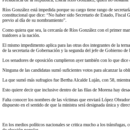
Ríos González está impedida porque su cargo tiene rango de secretaría
constitucional que dice: “No haber sido Secretario de Estado, Fiscal 
previo al día de su nombramiento”.
Como quiera que sea, la cercanía de Ríos González con el primer man
traidores a la nación.
El mismo impedimento aplica para las otras dos integrantes de la ter
de la secretaria de Gobernación y la segunda del jefe de Gobierno de
Los senadores de oposición cumplieron ayer también con lo que dice el
Ninguna de las candidatas sumó suficientes votos para alcanzar la obl
La que sumó más sufragios fue Bertha Alcalde Luján, con 58, mientra
Esto quiere decir que inclusive dentro de las filas de Morena hay desa
Falta conocer los nombres de las víctimas que enviará López Obrador al
dispuesto en el sentido de que la ministra será designada única y dir
En los medios políticos nacionales se critica mucho a los tránsfuga
de elección popular.