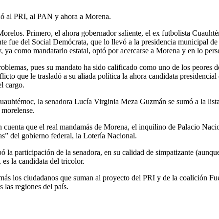
dió al PRI, al PAN y ahora a Morena.
 Morelos. Primero, el ahora gobernador saliente, el ex futbolista Cuauh
 fue del Social Demócrata, que lo llevó a la presidencia municipal de Cu
 y, ya como mandatario estatal, optó por acercarse a Morena y en lo pe
roblemas, pues su mandato ha sido calificado como uno de los peores d
icto que le trasladó a su aliada política la ahora candidata presidencial
l cargo.
Cuauhtémoc, la senadora Lucía Virginia Meza Guzmán se sumó a la lista
o morelense.
 en cuenta que el real mandamás de Morena, el inquilino de Palacio Nac
as” del gobierno federal, la Lotería Nacional.
la participación de la senadora, en su calidad de simpatizante (aunque s
s la candidata del tricolor.
más los ciudadanos que suman al proyecto del PRI y de la coalición Fue
las regiones del país.