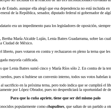
 de Estado, aunque ella alegó que esa dependencia no está incluida en l
General de la República, senador, diputado federal ni gobernador de algú
datario era un impedimento para los legisladores de oposición, siemp
na, Bertha María Alcalde Luján, Lenia Batres Guadarrama, sobre las cual
 la Ciudad de México.
 libreto, pues votaron en contra y rechazaron en pleno la terna que les 
igada mayoría calificada.
s que Lenia Batres sumó cinco y María Ríos sólo 2. En contra de la te
cuerdos, pues si hubiese un convenio interno, todos sus votos habrían i
 sacrificio en la próxima terna, pero todo indica que se cumplirá el li
ectamente por López Obrador, pues no desperdiciará la oportunidad de d
Para que la cuña apriete, tiene que ser del mismo palo
s, conocidos popularmente como
chapulines
, que saltan de un partido a 