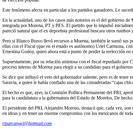
Este fenómeno afecta en particular a los partidos ganadores. Le suce
En la actualidad, uno de los casos más notorios es el del gobierno de
integrada por Morena, PT y PES. El partido que lo impulsó inicialmente
pareció natural que el ex deportista profesional buscara otros rumbos
Pero si Blanco Bravo llevó recursos a Morena, también le sumó sus p
ellas con el Fiscal (que en el estado es autónomo) Uriel Carmona, confl
Ernestina Godoy, quien ahora está a punto de perder la reelección en e
Supuestamente, por su relación amistosa con el fiscal repudiado por 
proceso interno de Morena para elegir a su candidato para el gobiern
Se dice que influyó el veto del gobernador saliente, pero es de tener
Saravia, a quien le había confiado una de las consideradas “cajas chic
El hecho es que, ayer, la Comisión Política Permanente del PRI, aprobó 
para la candidatura a la gubernatura del Estado de Morelos. De hecho, e
El presidente del PRI, Alejandro Moreno, destacó que, cada vez, son 
en ideas y en tener un enorme compromiso con los mexicanos de todas 
riparcangel@hotmail.com