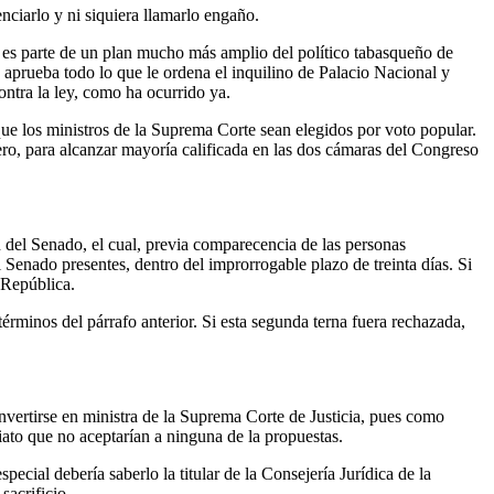
ciarlo y ni siquiera llamarlo engaño.
es parte de un plan mucho más amplio del político tabasqueño de
aprueba todo lo que le ordena el inquilino de Palacio Nacional y
ontra la ley, como ha ocurrido ya.
que los ministros de la Suprema Corte sean elegidos por voto popular.
ero, para alcanzar mayoría calificada en las dos cámaras del Congreso
n del Senado, el cual, previa comparecencia de las personas
 Senado presentes, dentro del improrrogable plazo de treinta días. Si
 República.
érminos del párrafo anterior. Si esta segunda terna fuera rechazada,
nvertirse en ministra de la Suprema Corte de Justicia, pues como
iato que no aceptarían a ninguna de la propuestas.
ecial debería saberlo la titular de la Consejería Jurídica de la
sacrificio.