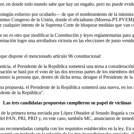
dor, en donde todo mundo sabe que hay un engaño, pero no puede eviden
ingún esfuerzo por ocultarlo— de que el nombramiento de la ministra 
un sumiso Congreso de la Unión, donde el oficialismo (Morena-PT-PVEM) 
car cualquier intento de la Suprema Corte de bloquear medidas que van c
e no es otro que modificar la Constitución y leyes reglamentarias para 
mación logre una arrolladora victoria en las elecciones de junio venid
 que dispone el mencionado artículo 96 constitucional:
sticia, el Presidente de la República someterá una terna a consideració
nación se hará por el voto de las dos terceras partes de los miembros del
istro la persona que, dentro de dicha terna, designe el Presidente de la
a propuesta, el Presidente de la República someterá una nueva, en los t
idente de la República”.
Las tres candidatas propuestas cumplieron su papel de víctimas
 de la primera terna enviada por López Obrador al Senado llegaría a co
res del PAN, PRI, PRD y, en este caso, también MC, anunciaron de inmed
s recomendadas cumplía con los requisitos establecidos en la ley. En esp
eptó ser incluida en la relación de las tres incondicionales enviadas al 