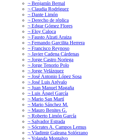
¬ Benjamín Bernal
¬ Claudia Rodríguez
¬ Dante Limón
¬ Derecho de réplica
¬ Edgar Gómez Flores
¬ Eloy Caloca
¬ Fausto Alzati Araiza
¬ Fernando Garcilita Herrera
¬ Francisco Reynoso
¬ Javier Cadena Cárdenas
¬ Jorge Castro Noriega
¬ Jorge Tenorio Polo
¬ Jorge Velázquez
¬ José Antonio López Sosa
¬ José Luis Arévalo
¬ Juan Manuel Magaña
¬ Luis Ángel García
¬ Mario San Martí
¬ Mario Sánchez M.
¬ Mauro Benites G.
¬ Roberto Limón García
¬ Salvador Estrada
¬ Sócrates A. Campos Lemus
¬ Vladimir Galeana Solórzano
¬ Yolanda Montalvo