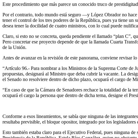
Este procedimiento que más parece un conocido truco de prestidigita
Por el contrario, todo mundo está seguro —y López Obrador no hace n
tener el control de los tres poderes de la República, pues ya tiene 
desea tener la docilidad de cuatro ministros, con lo cual puede nulifi
Claro, si esto no se concreta, queda pendiente el llamado “plan C”, qu
Pero concretar ese proyecto depende de que la llamada Cuarta Transfor
de la Unión.
Antes de avanzar en la revisión de este panorama, conviene revisar lo
“Artículo 96.- Para nombrar a los Ministros de la Suprema Corte de Ju
propuestas, designará al Ministro que deba cubrir la vacante. La desig
el Senado no resolviere dentro de dicho plazo, ocupará el cargo de Min
“En caso de que la Cámara de Senadores rechace la totalidad de la tern
ocupará el cargo la persona que dentro de dicha terna, designe el Pres
Conforme a esos lineamientos, se sabía que ninguna de las integrantes
resultaba previsible, el bloque opositor, integrado por los legislado
Esto también estaba claro para el Ejecutivo Federal, pues ninguna de su
Presidencia de la República, Estela Ríos González, quien no obstante ac