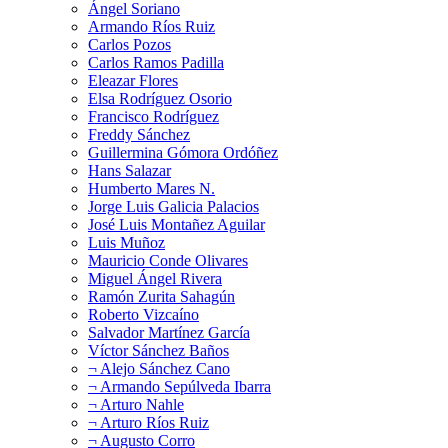
Ángel Soriano
Armando Ríos Ruiz
Carlos Pozos
Carlos Ramos Padilla
Eleazar Flores
Elsa Rodríguez Osorio
Francisco Rodríguez
Freddy Sánchez
Guillermina Gómora Ordóñez
Hans Salazar
Humberto Mares N.
Jorge Luis Galicia Palacios
José Luis Montañez Aguilar
Luis Muñoz
Mauricio Conde Olivares
Miguel Ángel Rivera
Ramón Zurita Sahagún
Roberto Vizcaíno
Salvador Martínez García
Víctor Sánchez Baños
¬ Alejo Sánchez Cano
¬ Armando Sepúlveda Ibarra
¬ Arturo Nahle
¬ Arturo Ríos Ruiz
¬ Augusto Corro