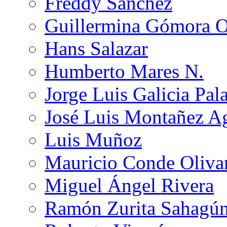
Freddy Sánchez
Guillermina Gómora 
Hans Salazar
Humberto Mares N.
Jorge Luis Galicia Pal
José Luis Montañez Ag
Luis Muñoz
Mauricio Conde Oliva
Miguel Ángel Rivera
Ramón Zurita Sahagú