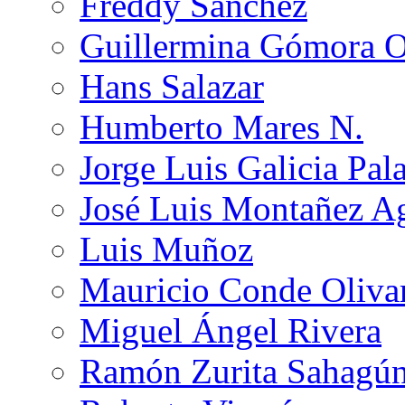
Freddy Sánchez
Guillermina Gómora 
Hans Salazar
Humberto Mares N.
Jorge Luis Galicia Pal
José Luis Montañez Ag
Luis Muñoz
Mauricio Conde Oliva
Miguel Ángel Rivera
Ramón Zurita Sahagú