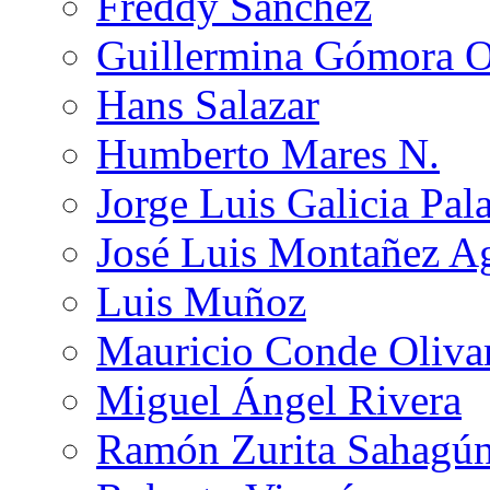
Freddy Sánchez
Guillermina Gómora 
Hans Salazar
Humberto Mares N.
Jorge Luis Galicia Pal
José Luis Montañez Ag
Luis Muñoz
Mauricio Conde Oliva
Miguel Ángel Rivera
Ramón Zurita Sahagú