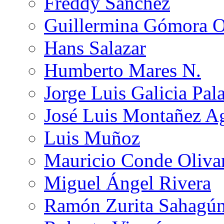
Freddy Sánchez
Guillermina Gómora 
Hans Salazar
Humberto Mares N.
Jorge Luis Galicia Pal
José Luis Montañez Ag
Luis Muñoz
Mauricio Conde Oliva
Miguel Ángel Rivera
Ramón Zurita Sahagú