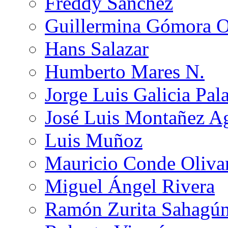
Freddy Sánchez
Guillermina Gómora 
Hans Salazar
Humberto Mares N.
Jorge Luis Galicia Pal
José Luis Montañez Ag
Luis Muñoz
Mauricio Conde Oliva
Miguel Ángel Rivera
Ramón Zurita Sahagú