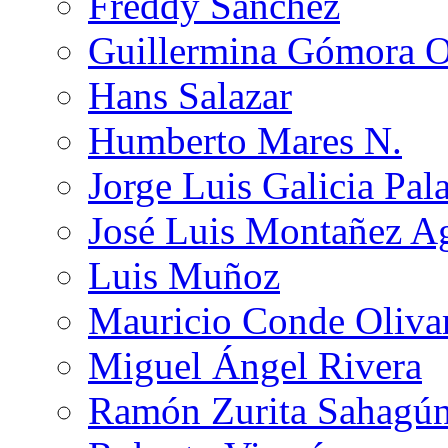
Freddy Sánchez
Guillermina Gómora 
Hans Salazar
Humberto Mares N.
Jorge Luis Galicia Pal
José Luis Montañez Ag
Luis Muñoz
Mauricio Conde Oliva
Miguel Ángel Rivera
Ramón Zurita Sahagú