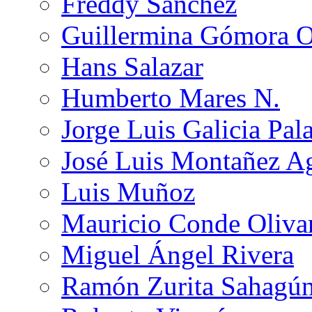
Freddy Sánchez
Guillermina Gómora 
Hans Salazar
Humberto Mares N.
Jorge Luis Galicia Pal
José Luis Montañez Ag
Luis Muñoz
Mauricio Conde Oliva
Miguel Ángel Rivera
Ramón Zurita Sahagú