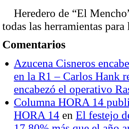
Heredero de “El Mencho”, 
todas las herramientas para ll
Comentarios
Azucena Cisneros encabez
en la R1 – Carlos Hank r
encabezó el operativo Ras
Columna HORA 14 public
HORA 14
en
El festejo 
17.80% más que el año 