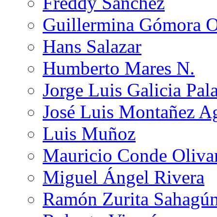
Freddy Sánchez
Guillermina Gómora 
Hans Salazar
Humberto Mares N.
Jorge Luis Galicia Pal
José Luis Montañez Ag
Luis Muñoz
Mauricio Conde Oliva
Miguel Ángel Rivera
Ramón Zurita Sahagú