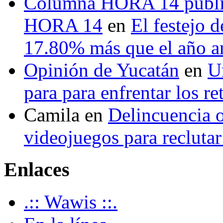
Columna HORA 14 public
HORA 14
en
El festejo 
17.80% más que el año 
Opinión de Yucatán
en
U
para para enfrentar los re
Camila
en
Delincuencia o
videojuegos para recluta
Enlaces
.:: Wawis ::.